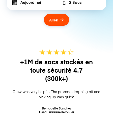
Aujourd'hui
2 Sacs
Number of bags
Aller!
★
★
★
★
☆
★
+1M de sacs stockés en
toute sécurité
4.7
(300k+)
Crew was very helpful. The process dropping off and
picking up was quick.
Bernadette Sanchez
Used LuggageHero
Hier