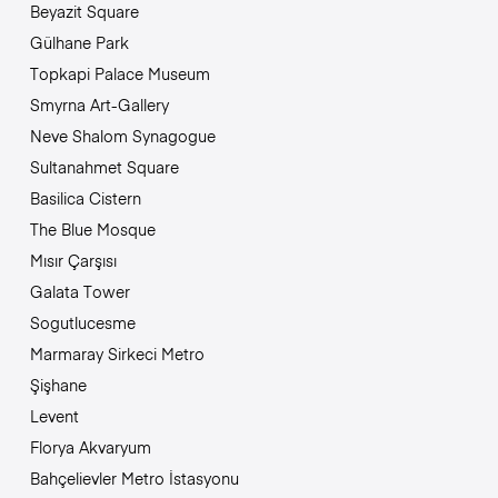
Beyazit Square
Gülhane Park
Topkapi Palace Museum
Smyrna Art-Gallery
Neve Shalom Synagogue
Sultanahmet Square
Basilica Cistern
The Blue Mosque
Mısır Çarşısı
Galata Tower
Sogutlucesme
Marmaray Sirkeci Metro
Şişhane
Levent
Florya Akvaryum
Bahçelievler Metro İstasyonu