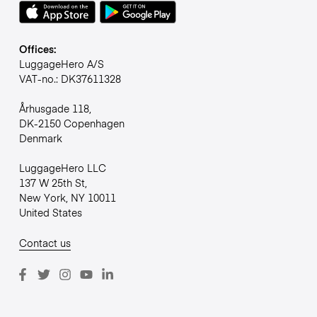
Offices:
LuggageHero A/S
VAT-no.: DK37611328
Århusgade 118,
DK-2150 Copenhagen
Denmark
LuggageHero LLC
137 W 25th St,
New York, NY 10011
United States
Contact us