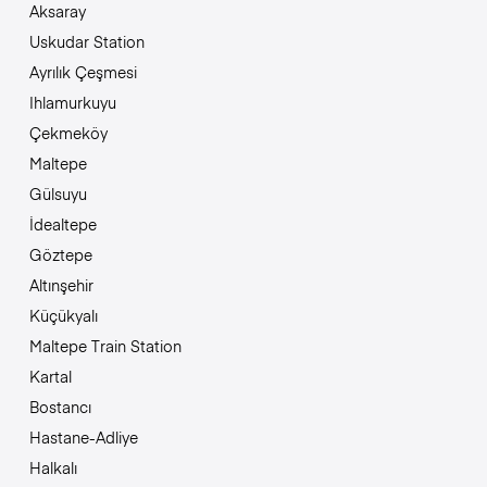
Aksaray
Uskudar Station
Ayrılık Çeşmesi
Ihlamurkuyu
Çekmeköy
Maltepe
Gülsuyu
İdealtepe
Göztepe
Altınşehir
Küçükyalı
Maltepe Train Station
Kartal
Bostancı
Hastane-Adliye
Halkalı