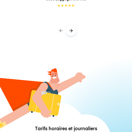
★
★
★
★
★
Tarifs horaires et journaliers