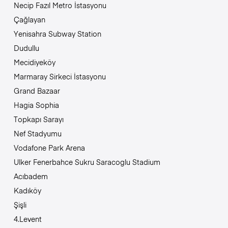
Necip Fazıl Metro İstasyonu
Çağlayan
Yenisahra Subway Station
Dudullu
Mecidiyeköy
Marmaray Sirkeci İstasyonu
Grand Bazaar
Hagia Sophia
Topkapı Sarayı
Nef Stadyumu
Vodafone Park Arena
Ulker Fenerbahce Sukru Saracoglu Stadium
Acıbadem
Kadıköy
Şişli
4.Levent