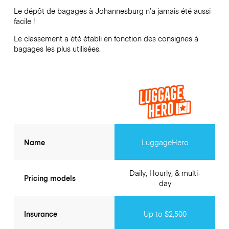
Le dépôt de bagages à
Johannesburg
n’a jamais été aussi
facile !
Le classement a été établi en fonction des consignes à
bagages les plus utilisées.
Name
LuggageHero
Daily, Hourly, & multi-
Pricing models
day
Insurance
Up to $2,500