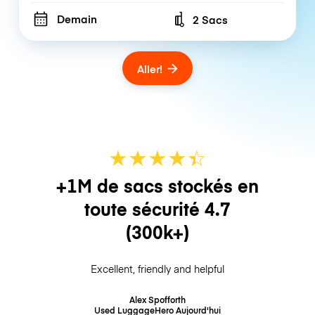
Demain
2 Sacs
Number of bags
Aller!
★
★
★
★
☆
★
+1M de sacs stockés en
toute sécurité
4.7
(300k+)
Excellent, friendly and helpful
Alex Spofforth
Used LuggageHero
Aujourd'hui