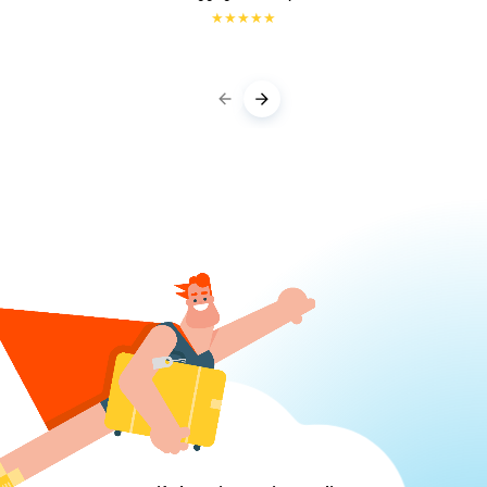
★
★
★
★
★