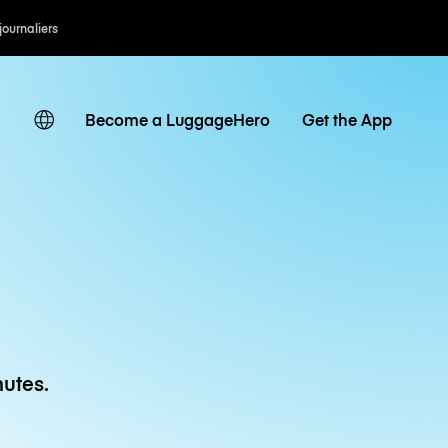
 journaliers
Become a LuggageHero
Get the App
utes.