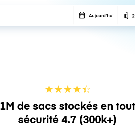
Aujourd'hui
2
N
★
★
★
★
☆
★
1M de sacs stockés en tou
sécurité
4.7
(300k+)