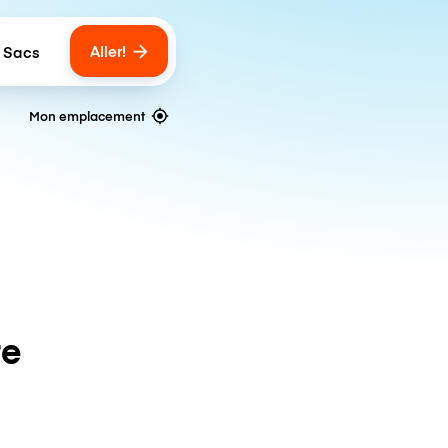
Aller!
 Sacs
umber of bags
Mon emplacement
te