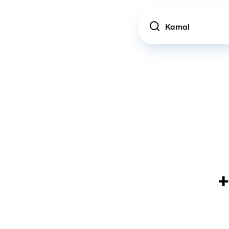
Location
+