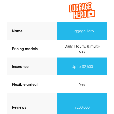
Name
LuggageHero
Daily, Hourly, & multi-
Pricing models
day
Insurance
Up to $2,500
Flexible arrival
Yes
Reviews
+200.000