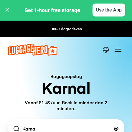
Get 1-hour free storage 
Use the App
Uur- / dagtarieven
Flexibel boeken
Bagageopslag
Karnal
Vanaf $1.49/uur. Boek in minder dan 2
minuten.
Location