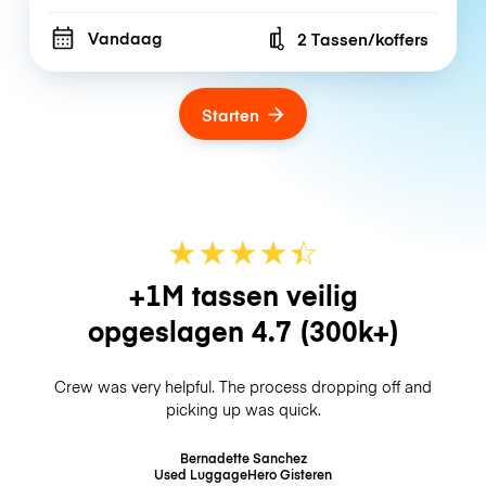
Vandaag
2 Tassen/koffers
Number of bags
Starten
★
★
★
★
☆
★
+1M tassen veilig
opgeslagen
4.7
(300k+)
Crew was very helpful. The process dropping off and
picking up was quick.
Bernadette Sanchez
Used LuggageHero
Gisteren