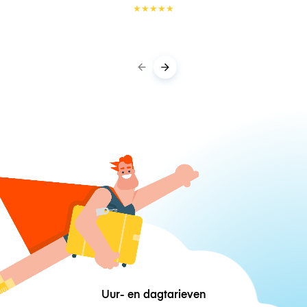
★
★
★
★
★
Uur- en dagtarieven