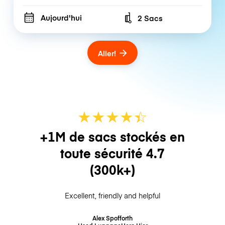
Aujourd'hui
2 Sacs
Number of bags
Aller!
★
★
★
★
☆
★
+1M de sacs stockés en
toute sécurité
4.7
(300k+)
Excellent, friendly and helpful
Alex Spofforth