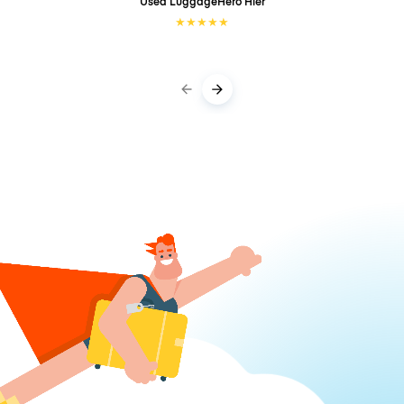
Used LuggageHero
Hier
★
★
★
★
★