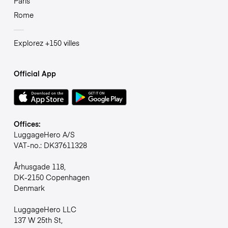
Paris
Rome
Explorez +150 villes
Official App
Offices:
LuggageHero A/S
VAT-no.: DK37611328
Århusgade 118,
DK-2150 Copenhagen
Denmark
LuggageHero LLC
137 W 25th St,