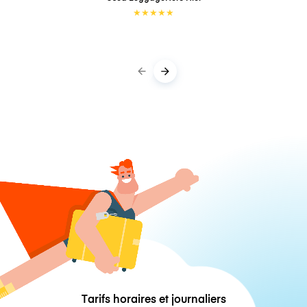
★
★
★
★
★
Tarifs horaires et journaliers