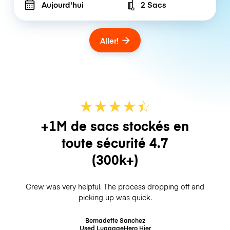
Aujourd'hui
2 Sacs
Number of bags
Aller!
★
★
★
★
☆
★
+1M de sacs stockés en
toute sécurité
4.7
(300k+)
Crew was very helpful. The process dropping off and
picking up was quick.
Bernadette Sanchez
Used LuggageHero
Hier