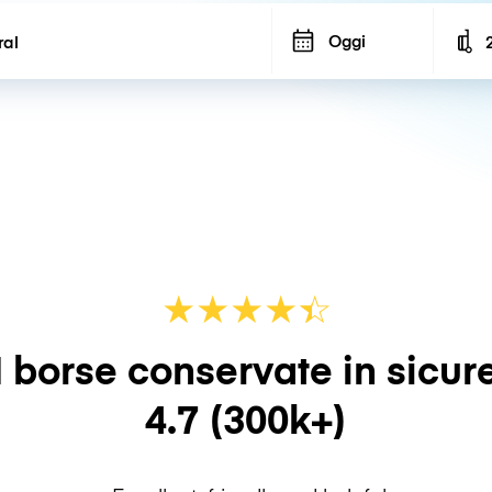
Oggi
N
★
★
★
★
☆
★
 borse conservate in sicur
4.7
(300k+)