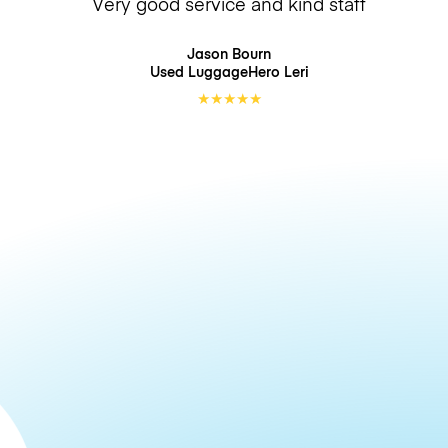
Very good service and kind staff
Jason Bourn
Used LuggageHero
Leri
★
★
★
★
★