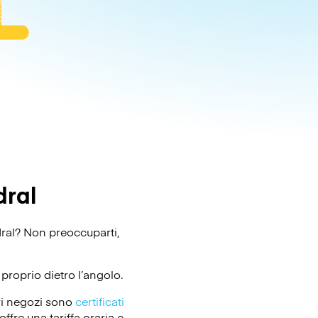
dral
edral? Non preoccuparti,
proprio dietro l’angolo.
ri negozi sono
certificati
ffre una tariffa oraria e