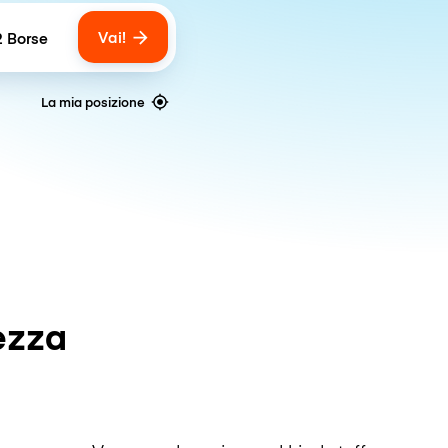
Vai!
2 Borse
umber of bags
La mia posizione
ezza