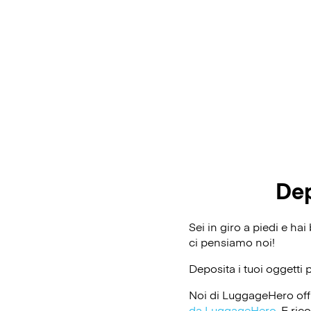
Dep
Sei in giro a piedi e ha
ci pensiamo noi!
Deposita i tuoi oggetti 
Noi di LuggageHero off
da LuggageHero
. E ri