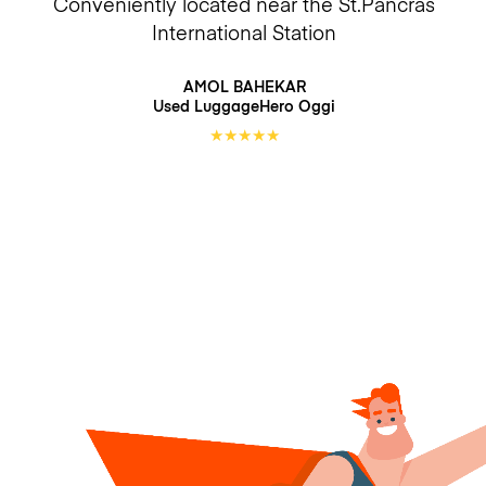
Conveniently located near the St.Pancras
International Station
AMOL BAHEKAR
Used LuggageHero
Oggi
★
★
★
★
★