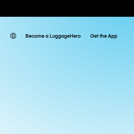
 giornaliere
Become a LuggageHero
Get the App
l