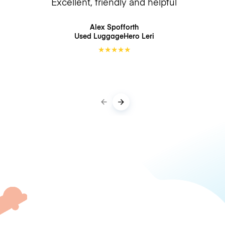
Excellent, friendly and helpful
Alex Spofforth
Used LuggageHero
Leri
★
★
★
★
★