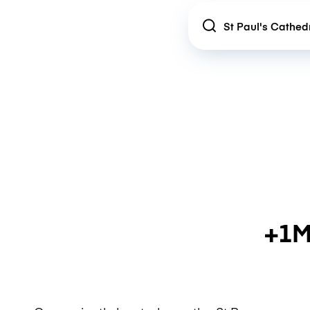
Location
+1M