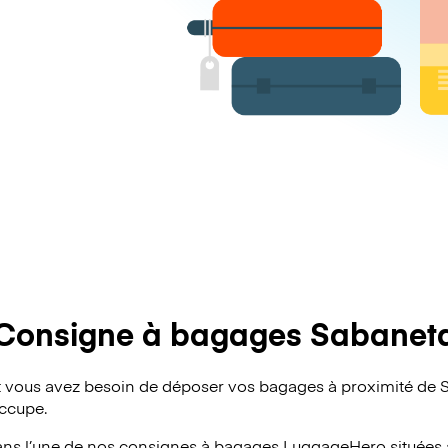
Consigne à bagages Sabanet
 vous avez besoin de déposer vos bagages à proximité de 
occupe.
ans l’une de nos consignes à bagages
LuggageHero
situées 