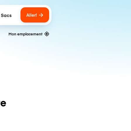
Aller!
 Sacs
umber of bags
Mon emplacement
te