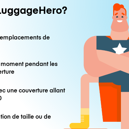
LuggageHero?
0 emplacements de
ut moment pendant les
erture
ec une couverture allant
0
tion de taille ou de