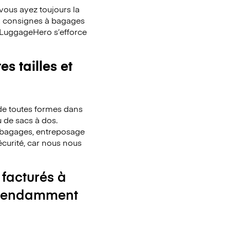
ous ayez toujours la
x consignes à bagages
. LuggageHero s’efforce
s tailles et
de toutes formes dans
u de sacs à dos.
de bagages, entreposage
écurité, car nous nous
 facturés à
ndépendamment