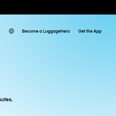
 journaliers
Become a LuggageHero
Get the App
utes.