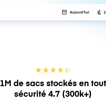
Aujourd'hui
2
N
★
★
★
★
☆
★
1M de sacs stockés en tou
sécurité
4.7
(300k+)