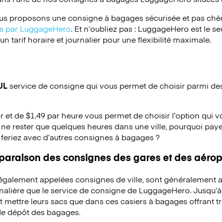
s proposons une consigne à bagages sécurisée et pas chèr
ées par LuggageHero
. Et n’oubliez pas : LuggageHero est le s
 tarif horaire et journalier pour une flexibilité maximale.
UL
service de consigne qui vous permet de choisir parmi des 
ur et de $1.49 par heure vous permet de choisir l’option qui 
ne rester que quelques heures dans une ville, pourquoi pay
 feriez avec d’autres consignes à bagages ?
mparaison des consignes des gares et des aérop
 également appelées consignes de ville, sont généralement a
rnalière que le service de consigne de LuggageHero. Jusqu’
mettre leurs sacs que dans ces casiers à bagages offrant trè
 de dépôt des bagages.