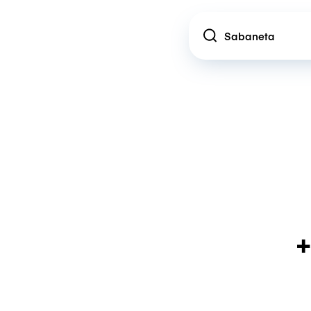
Location
+