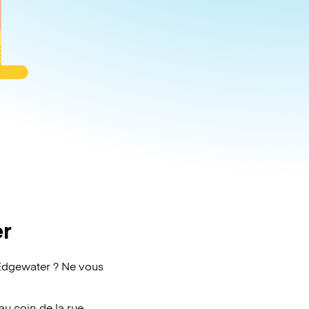
r
Edgewater ? Ne vous
au coin de la rue.