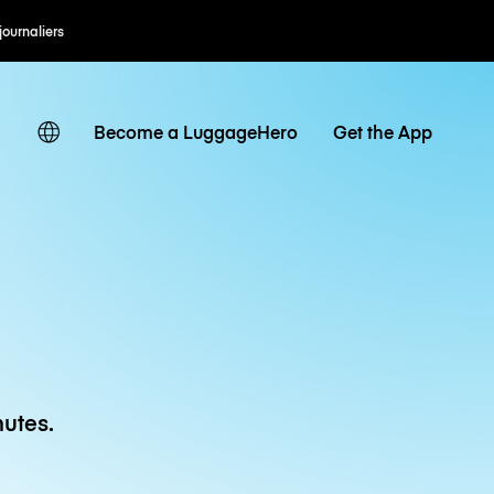
 journaliers
Become a LuggageHero
Get the App
utes.