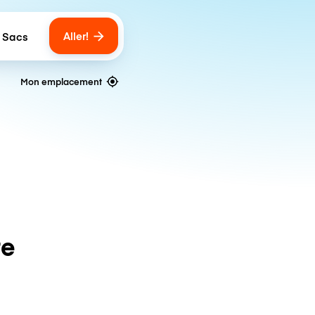
Aller!
 Sacs
umber of bags
Mon emplacement
te