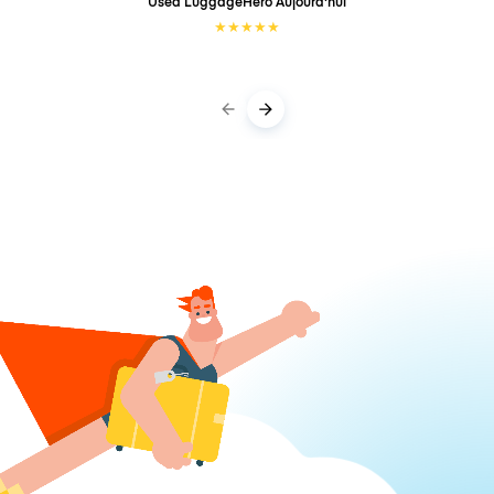
Used LuggageHero
Aujourd'hui
★
★
★
★
★