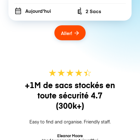
Aujourd'hui
2 Sacs
Number of bags
Aller!
★
★
★
★
☆
★
+1M de sacs stockés en
toute sécurité
4.7
(300k+)
Easy to find and organise. Friendly staff.
Eleanor Moore