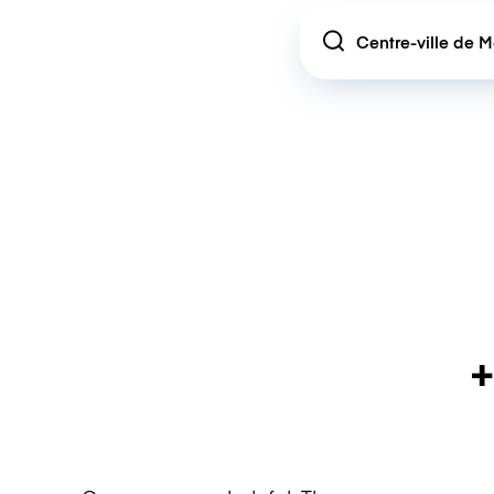
Location
+