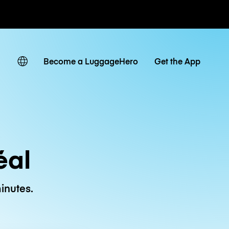
 journaliers
Become a LuggageHero
Get the App
éal
inutes.