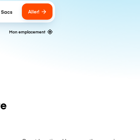
Aller!
 Sacs
umber of bags
Mon emplacement
te