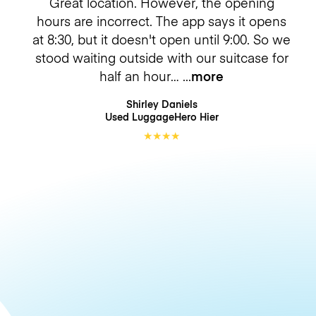
Great location. However, the opening
hours are incorrect. The app says it opens
at 8:30, but it doesn't open until 9:00. So we
stood waiting outside with our suitcase for
half an hour…
more
Shirley Daniels
Used LuggageHero
Hier
★
★
★
★