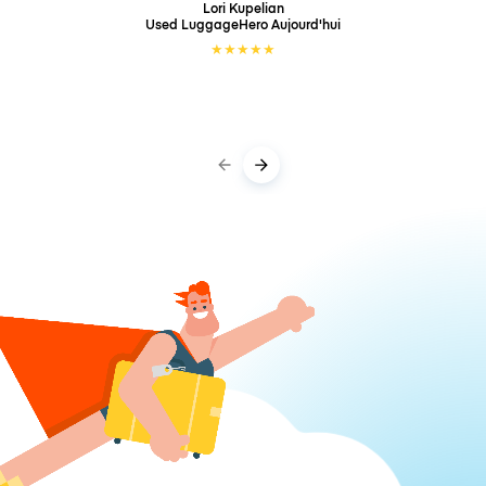
Lori Kupelian
Used LuggageHero
Aujourd'hui
★
★
★
★
★