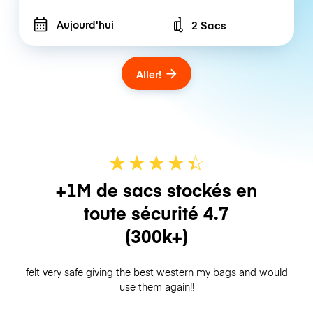
Aujourd'hui
2 Sacs
Number of bags
Aller!
★
★
★
★
☆
★
+1M de sacs stockés en
toute sécurité
4.7
(300k+)
felt very safe giving the best western my bags and would
use them again!!