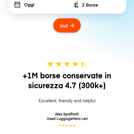
Oggi
2 Borse
Number of bags
Vai!
★
★
★
★
☆
★
+1M borse conservate in
sicurezza
4.7
(300k+)
Excellent, friendly and helpful
Alex Spofforth
Used LuggageHero
Leri
★
★
★
★
★