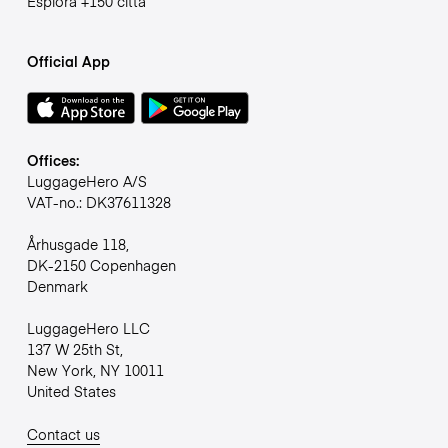
Esplora +150 città
Official App
Offices:
LuggageHero A/S
VAT-no.: DK37611328
Århusgade 118,
DK-2150 Copenhagen
Denmark
LuggageHero LLC
137 W 25th St,
New York, NY 10011
United States
Contact us