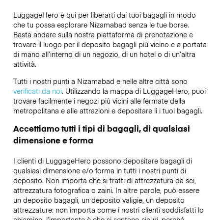
LuggageHero è qui per liberarti dai tuoi bagagli in modo
che tu possa esplorare Nizamabad senza le tue borse.
Basta andare sulla nostra piattaforma di prenotazione e
trovare il luogo per il deposito bagagli più vicino e a portata
di mano all’interno di un negozio, di un hotel o di un’altra
attività.
Tutti i nostri punti a Nizamabad e nelle altre città sono
verificati da noi
. Utilizzando la mappa di LuggageHero, puoi
trovare facilmente i negozi più vicini alle fermate della
metropolitana e alle attrazioni e depositare lì i tuoi bagagli.
Accettiamo tutti i tipi di bagagli, di qualsiasi
dimensione e forma
I clienti di LuggageHero possono depositare bagagli di
qualsiasi dimensione e/o forma in tutti i nostri punti di
deposito. Non importa che si tratti di attrezzatura da sci,
attrezzatura fotografica o zaini. In altre parole, può essere
un deposito bagagli, un deposito valigie, un deposito
attrezzature: non importa come i nostri clienti soddisfatti lo
chiamino, l’importante è che si sentano sicuri, perché