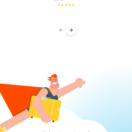
★
★
★
★
★