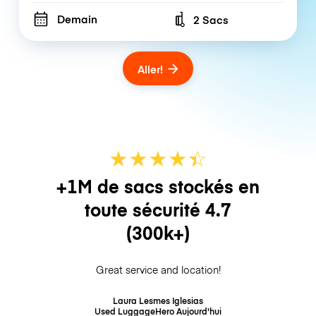
Demain
2 Sacs
Number of bags
Aller!
★
★
★
★
☆
★
+1M de sacs stockés en
toute sécurité
4.7
(300k+)
Great service and location!
Laura Lesmes Iglesias
Used LuggageHero
Aujourd'hui