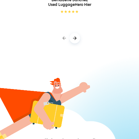
Used LuggageHero
Hier
★
★
★
★
★