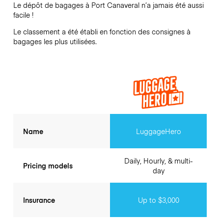
Le dépôt de bagages à
Port Canaveral
n’a jamais été aussi
facile !
Le classement a été établi en fonction des consignes à
bagages les plus utilisées.
Name
LuggageHero
Daily, Hourly, & multi-
Pricing models
day
Insurance
Up to $3,000