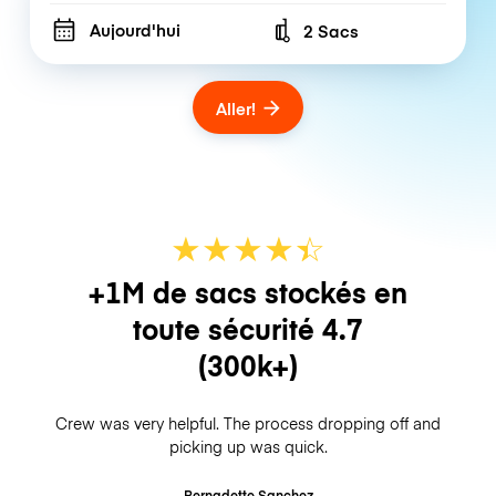
Aujourd'hui
2 Sacs
Number of bags
Aller!
★
★
★
★
☆
★
+1M de sacs stockés en
toute sécurité
4.7
(300k+)
Crew was very helpful. The process dropping off and
picking up was quick.
Bernadette Sanchez