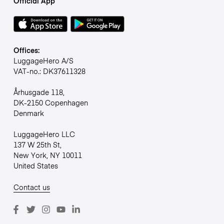
Official App
Offices:
LuggageHero A/S
VAT-no.: DK37611328
Århusgade 118,
DK-2150 Copenhagen
Denmark
LuggageHero LLC
137 W 25th St,
New York, NY 10011
United States
Contact us