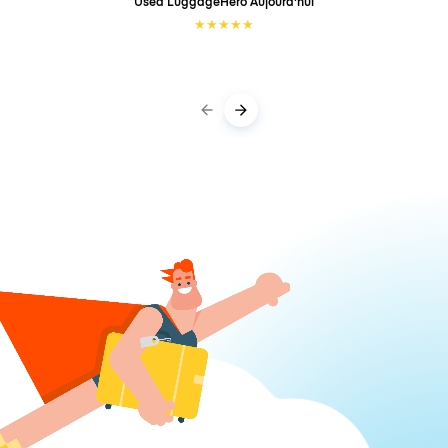
Used LuggageHero
Aujourd'hui
★
★
★
★
★