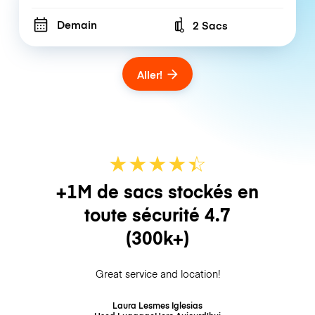
Demain
2 Sacs
Number of bags
Aller!
★
★
★
★
☆
★
+1M de sacs stockés en
toute sécurité
4.7
(300k+)
Great service and location!
Laura Lesmes Iglesias