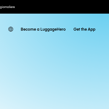
 giornaliere
Become a LuggageHero
Get the App