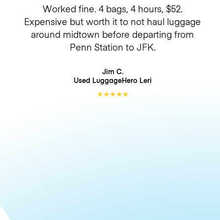
Worked fine. 4 bags, 4 hours, $52.
Expensive but worth it to not haul luggage
around midtown before departing from
Penn Station to JFK.
Jim C.
Used LuggageHero
Leri
★
★
★
★
★