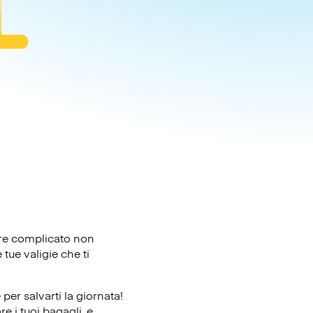
sere complicato non
tue valigie che ti
er salvarti la giornata!
e i tuoi bagagli, e