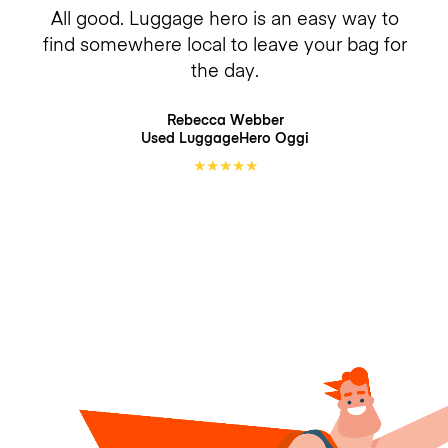
All good. Luggage hero is an easy way to
find somewhere local to leave your bag for
the day.
Rebecca Webber
Used LuggageHero
Oggi
★
★
★
★
★