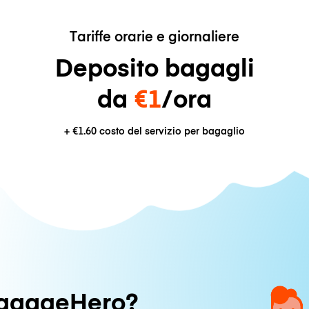
Tariffe orarie e giornaliere
Deposito bagagli
da
€1
/ora
+
€1.60
costo del servizio per bagaglio
uggageHero?