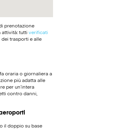
 di prenotazione
tività: tutti
verificati
dei trasporti e alle
fa oraria o giornaliera a
pzione più adatta alle
re per un’intera
etti contro danni,
 aeroporti
no il doppio su base