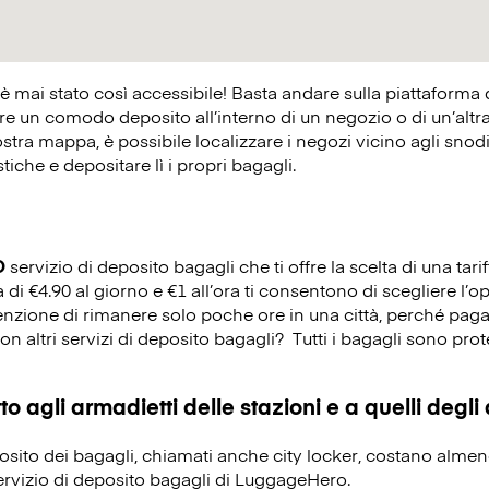
 è mai stato così accessibile! Basta andare sulla piattaforma
 un comodo deposito all’interno di un negozio o di un’altra at
ostra mappa, è possibile localizzare i negozi vicino agli snodi 
istiche e depositare lì i propri bagagli.
O
servizio di deposito bagagli che ti offre la scelta di una tarif
 di €4.90 al giorno e €1 all’ora ti consentono di scegliere l’o
tenzione di rimanere solo poche ore in una città, perché paga
on altri servizi di deposito bagagli?
Tutti i bagagli sono prot
o agli armadietti delle stazioni e a quelli degli
eposito dei bagagli, chiamati anche city locker, costano alme
servizio di deposito bagagli di LuggageHero.