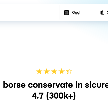
Oggi
N
★
★
★
★
☆
★
 borse conservate in sicur
4.7
(300k+)