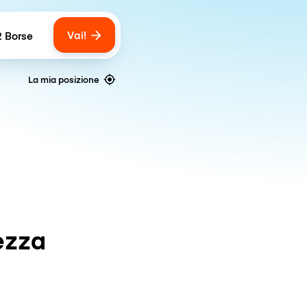
Vai!
2 Borse
umber of bags
La mia posizione
ezza