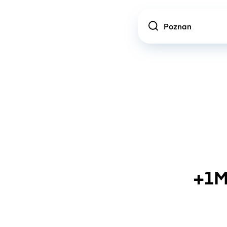
Location
+1M