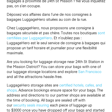
bagages à proximité de 24th St Mission ? Ne vous inquiétez
pas, on s’en occupe.
Déposez vos affaires dans l’une de nos consignes à
bagages
LuggageHero
situées au coin de la rue.
Chez LuggageHero, nous proposons une consigne à
bagages sécurisée et pas chère. Toutes nos boutiques
sont
certifiées par LuggageHero
. Et n’oubliez pas :
LuggageHero est le seul service de consigne à bagages qui
propose un tarif horaire et journalier pour une flexibilité
maximale.
Are you looking for luggage storage near 24th St Station in
the Mission District? You can store your bags with one of
our luggage storage locations and explore
San Francisco
and all the attractions hassle-free.
LuggageHero storage sites are
certified hotels, cafes, and
shops
. Advance bookings ensure space for your bags. The
address and directions to our partner shops are available at
the time of booking. All bags are sealed off with
our
security seals
insuring
each piece of luggage up
to $3000 once you have dropped off your bags and started