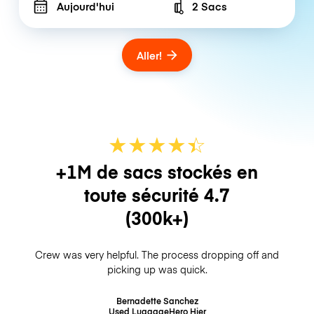
Aujourd'hui
2 Sacs
Number of bags
Aller!
★
★
★
★
☆
★
+1M de sacs stockés en
toute sécurité
4.7
(300k+)
Crew was very helpful. The process dropping off and
picking up was quick.
Bernadette Sanchez
Used LuggageHero
Hier