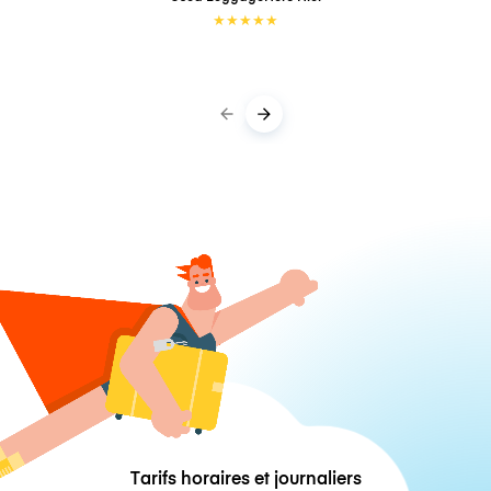
★
★
★
★
★
Tarifs horaires et journaliers