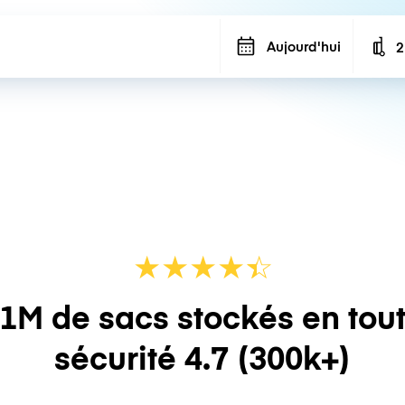
Aujourd'hui
2
N
★
★
★
★
☆
★
1M de sacs stockés en tou
sécurité
4.7
(300k+)