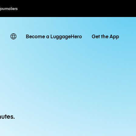
 journaliers
Become a LuggageHero
Get the App
utes.