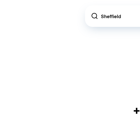
Location
+