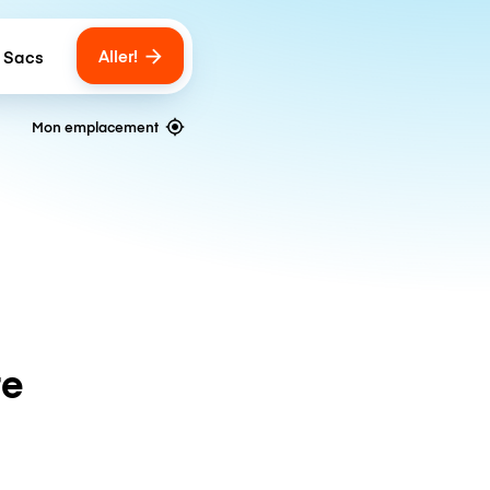
Aller!
 Sacs
umber of bags
Mon emplacement
te