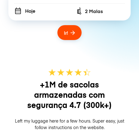
Hoje
2 Malas
Number of bags
Ir!
★
★
★
★
☆
★
+1M de sacolas
armazenadas com
segurança
4.7
(300k+)
Left my luggage here for a few hours. Super easy, just
follow instructions on the website.