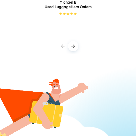
Michael B
Used LuggageHero
Ontem
★
★
★
★
★