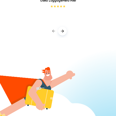
Used LuggageHero
Hier
★
★
★
★
★