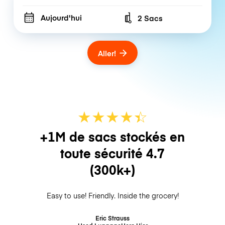
Aujourd'hui
2 Sacs
Number of bags
Aller!
★
★
★
★
☆
★
+1M de sacs stockés en
toute sécurité
4.7
(300k+)
Easy to use! Friendly. Inside the grocery!
Eric Strauss