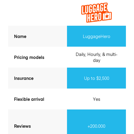
Name
LuggageHero
Daily, Hourly, & multi-
Pricing models
day
Insurance
Up to $2,500
Flexible arrival
Yes
Reviews
+200.000