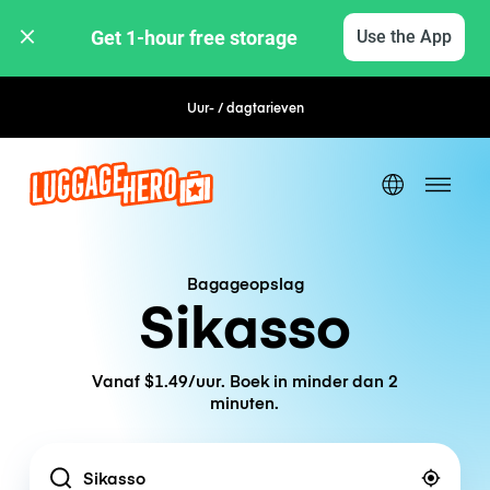
Get 1-hour free storage 
Use the App
Uur- / dagtarieven
Flexibel boeken
Bagageopslag
Sikasso
Vanaf $1.49/uur. Boek in minder dan 2
minuten.
Location