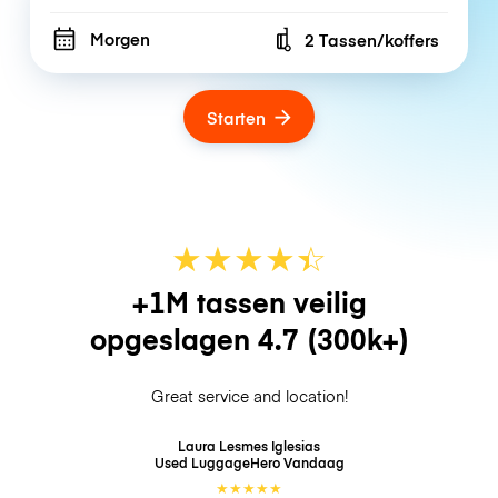
Morgen
2 Tassen/koffers
Number of bags
Starten
★
★
★
★
☆
★
+1M tassen veilig
opgeslagen
4.7
(300k+)
Great service and location!
Laura Lesmes Iglesias
Used LuggageHero
Vandaag
★
★
★
★
★