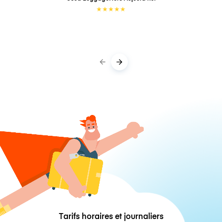
★
★
★
★
★
Tarifs horaires et journaliers