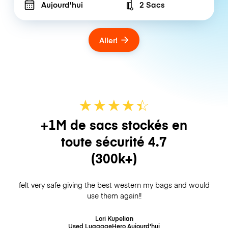
Aujourd'hui
2 Sacs
Number of bags
Aller!
★
★
★
★
☆
★
+1M de sacs stockés en
toute sécurité
4.7
(300k+)
felt very safe giving the best western my bags and would
use them again!!
Lori Kupelian
Used LuggageHero
Aujourd'hui