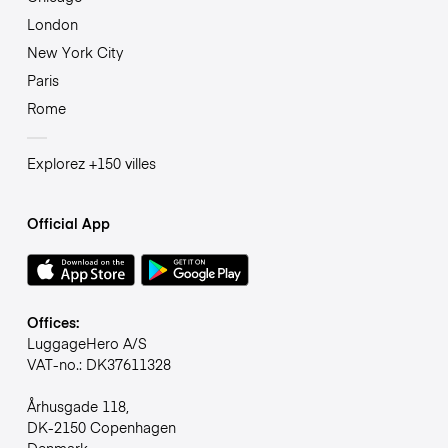
London
New York City
Paris
Rome
Explorez +150 villes
Official App
Offices:
LuggageHero A/S
VAT-no.: DK37611328
Århusgade 118,
DK-2150 Copenhagen
Denmark