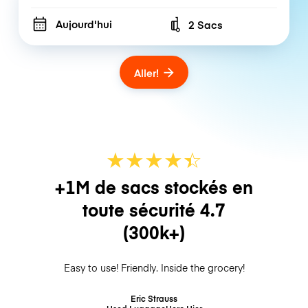
Aujourd'hui
2 Sacs
Number of bags
Aller!
★
★
★
★
☆
★
+1M de sacs stockés en
toute sécurité
4.7
(300k+)
Easy to use! Friendly. Inside the grocery!
Eric Strauss