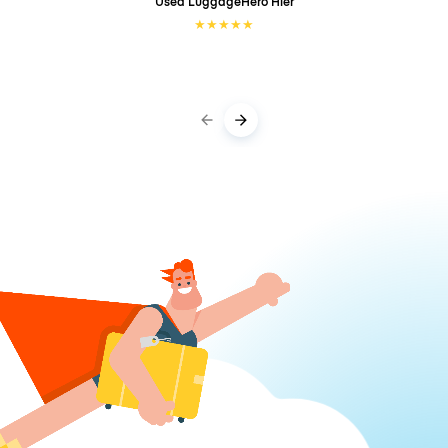
Used LuggageHero
Hier
★
★
★
★
★