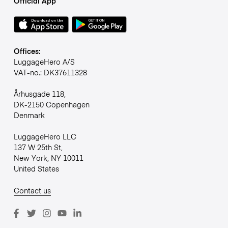
Official App
Offices:
LuggageHero A/S
VAT-no.: DK37611328
Århusgade 118,
DK-2150 Copenhagen
Denmark
LuggageHero LLC
137 W 25th St,
New York, NY 10011
United States
Contact us