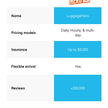
Name
LuggageHero
Daily, Hourly, & multi-
Pricing models
day
Insurance
Up to $3,000
Flexible arrival
Yes
Reviews
+200.000