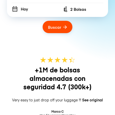
Hoy
2 Bolsas
Number of bags
Buscar
★
★
★
★
☆
★
+1M de bolsas
almacenadas con
seguridad
4.7
(300k+)
Very easy to just drop off your luggage !!!
See original
Marco C