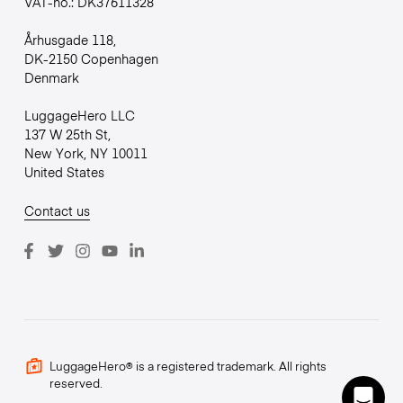
VAT-no.: DK37611328
Århusgade 118,
DK-2150 Copenhagen
Denmark
LuggageHero LLC
137 W 25th St,
New York, NY 10011
United States
Contact us
LuggageHero® is a registered trademark. All rights
reserved.