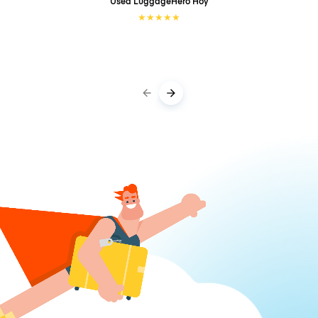
Used LuggageHero
Hoy
★
★
★
★
★