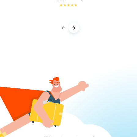
★
★
★
★
★