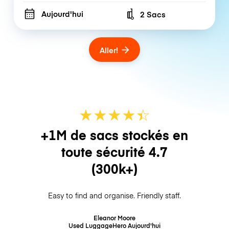
Aujourd'hui
2 Sacs
Number of bags
Aller!
★
★
★
★
☆
★
+1M de sacs stockés en
toute sécurité
4.7
(300k+)
Easy to find and organise. Friendly staff.
Eleanor Moore
Used LuggageHero
Aujourd'hui