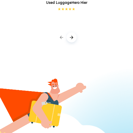
Used LuggageHero
Hier
★
★
★
★
★