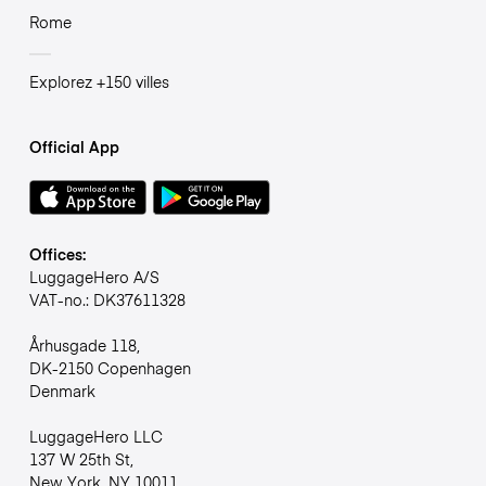
Rome
Explorez +150 villes
Official App
Offices:
LuggageHero A/S
VAT-no.: DK37611328
Århusgade 118,
DK-2150 Copenhagen
Denmark
LuggageHero LLC
137 W 25th St,
New York, NY 10011