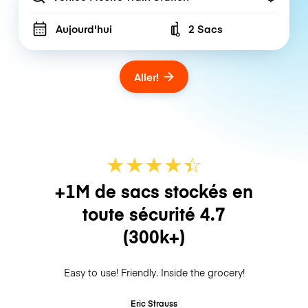
Aujourd'hui
2 Sacs
Number of bags
Aller!
★
★
★
★
☆
★
+1M de sacs stockés en
toute sécurité
4.7
(300k+)
Easy to use! Friendly. Inside the grocery!
Eric Strauss