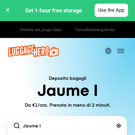
Get 1-hour free storage 
Use the App
Tariffe orarie / giornaliere
Deposito bagagli
Jaume I
Da €1/ora. Prenota in meno di 2 minuti.
Location