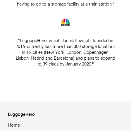
having to go to a storage facility at a train station."
"LuggageHero, which Jannik Lawaetz founded in
2016, currently has more than 300 storage locations
in six cities (New York, London, Copenhagen,
Lisbon, Madrid and Barcelona) and plans to expand
to 39 cities by January 2020."
LuggageHero
Home