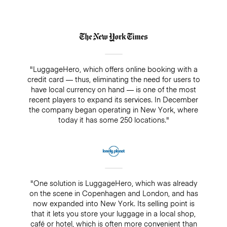
"LuggageHero, which offers online booking with a
credit card — thus, eliminating the need for users to
have local currency on hand — is one of the most
recent players to expand its services. In December
the company began operating in New York, where
today it has some 250 locations."
"One solution is LuggageHero, which was already
on the scene in Copenhagen and London, and has
now expanded into New York. Its selling point is
that it lets you store your luggage in a local shop,
café or hotel, which is often more convenient than