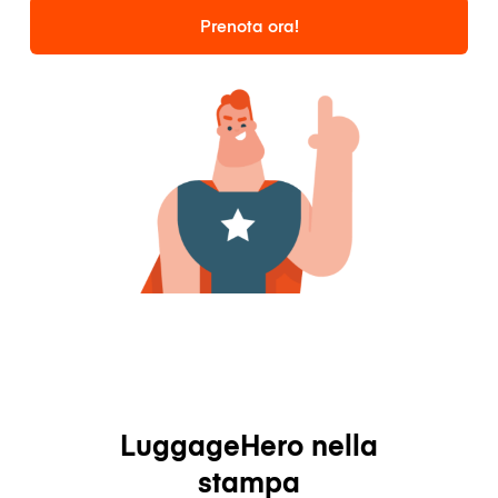
Prenota ora!
LuggageHero nella
stampa