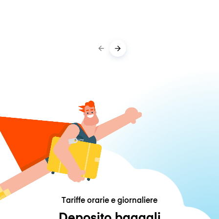
Tariffe orarie e giornaliere
Deposito bagagli