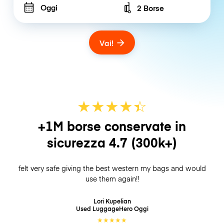
Oggi
2 Borse
Number of bags
Vai!
★
★
★
★
☆
★
+1M borse conservate in
sicurezza
4.7
(300k+)
felt very safe giving the best western my bags and would
use them again!!
Lori Kupelian
Used LuggageHero
Oggi
★
★
★
★
★