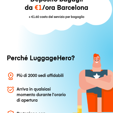
da
€1
/ora Barcelona
+
€1.60
costo del servizio per bagaglio
Perché LuggageHero?
Più di 2000 sedi affidabili
Arriva in qualsiasi
momento durante l’orario
di apertura