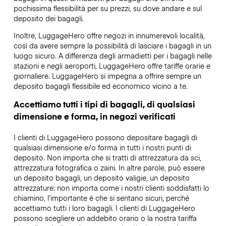
pochissima flessibilità per su prezzi, su dove andare e sul
deposito dei bagagli.
Inoltre, LuggageHero offre negozi in innumerevoli località,
così da avere sempre la possibilità di lasciare i bagagli in un
luogo sicuro. A differenza degli armadietti per i bagagli nelle
stazioni e negli aeroporti, LuggageHero offre tariffe orarie e
giornaliere. LuggageHero si impegna a offrire sempre un
deposito bagagli flessibile ed economico vicino a te.
Accettiamo tutti i tipi di bagagli, di qualsiasi
dimensione e forma, in negozi verificati
I clienti di LuggageHero possono depositare bagagli di
qualsiasi dimensione e/o forma in tutti i nostri punti di
deposito. Non importa che si tratti di attrezzatura da sci,
attrezzatura fotografica o zaini. In altre parole, può essere
un deposito bagagli, un deposito valigie, un deposito
attrezzature: non importa come i nostri clienti soddisfatti lo
chiamino, l’importante è che si sentano sicuri, perché
accettiamo tutti i loro bagagli. I clienti di LuggageHero
possono scegliere un addebito orario o la nostra tariffa