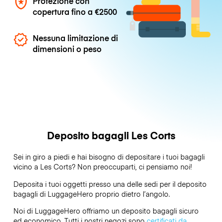
Protezione con
copertura fino a
€2500
Nessuna limitazione di
dimensioni o peso
Deposito bagagli Les Corts
Sei in giro a piedi e hai bisogno di depositare i tuoi bagagli
vicino a Les Corts? Non preoccuparti, ci pensiamo noi!
Deposita i tuoi oggetti presso una delle sedi per il deposito
bagagli di
LuggageHero
proprio dietro l’angolo.
Noi di LuggageHero offriamo un deposito bagagli sicuro
ed economico. Tutti i nostri negozi sono
certificati da