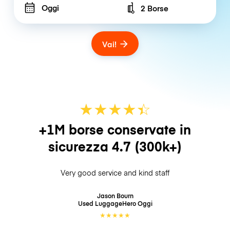
Oggi
2 Borse
Number of bags
Vai!
★
★
★
★
☆
★
+1M borse conservate in
sicurezza
4.7
(300k+)
Very good service and kind staff
Jason Bourn
Used LuggageHero
Oggi
★
★
★
★
★