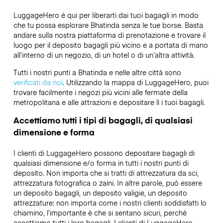
LuggageHero è qui per liberarti dai tuoi bagagli in modo
che tu possa esplorare Bhatinda senza le tue borse. Basta
andare sulla nostra piattaforma di prenotazione e trovare il
luogo per il deposito bagagli più vicino e a portata di mano
all’interno di un negozio, di un hotel o di un’altra attività.
Tutti i nostri punti a Bhatinda e nelle altre città sono
verificati da noi
. Utilizzando la mappa di LuggageHero, puoi
trovare facilmente i negozi più vicini alle fermate della
metropolitana e alle attrazioni e depositare lì i tuoi bagagli.
Accettiamo tutti i tipi di bagagli, di qualsiasi
dimensione e forma
I clienti di LuggageHero possono depositare bagagli di
qualsiasi dimensione e/o forma in tutti i nostri punti di
deposito. Non importa che si tratti di attrezzatura da sci,
attrezzatura fotografica o zaini. In altre parole, può essere
un deposito bagagli, un deposito valigie, un deposito
attrezzature: non importa come i nostri clienti soddisfatti lo
chiamino, l’importante è che si sentano sicuri, perché
accettiamo tutti i loro bagagli. I clienti di LuggageHero