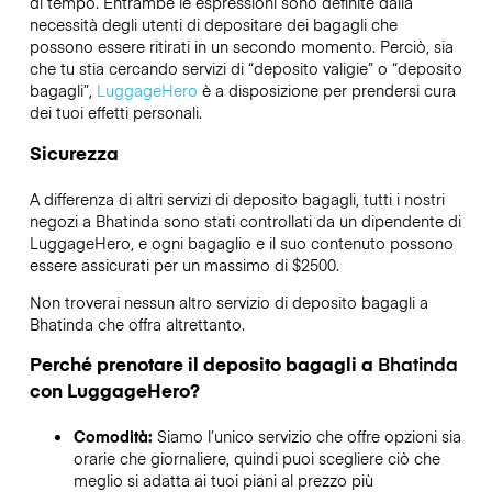
di tempo. Entrambe le espressioni sono definite dalla
necessità degli utenti di depositare dei bagagli che
possono essere ritirati in un secondo momento. Perciò, sia
che tu stia cercando servizi di “deposito valigie” o “deposito
bagagli”,
LuggageHero
è a disposizione per prendersi cura
dei tuoi effetti personali.
Sicurezza
A differenza di altri servizi di deposito bagagli,
tutti i nostri
negozi a
Bhatinda
sono stati controllati da un dipendente di
LuggageHero, e ogni bagaglio e il suo contenuto possono
essere assicurati per un massimo di
$2500
.
Non troverai nessun altro servizio di deposito bagagli a
Bhatinda
che offra altrettanto.
Perché prenotare il deposito bagagli a
Bhatinda
con LuggageHero?
Comodità:
Siamo l’unico servizio che offre opzioni sia
orarie che giornaliere, quindi puoi scegliere ciò che
meglio si adatta ai tuoi piani al prezzo più