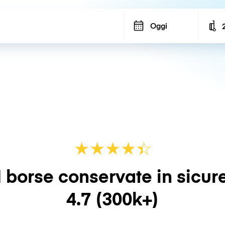
Oggi
N
★
★
★
★
☆
★
 borse conservate in sicur
4.7
(300k+)