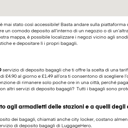
 è mai stato così accessibile! Basta andare sulla piattaforma
 un comodo deposito all’interno di un negozio o di un’altra at
ostra mappa, è possibile localizzare i negozi vicino agli snodi 
istiche e depositare lì i propri bagagli.
O
servizio di deposito bagagli che ti offre la scelta di una tarif
 di £4.90 al giorno e £1.49 all’ora ti consentono di scegliere l
tenzione di rimanere solo poche ore in una città, perché paga
on altri servizi di deposito bagagli?
Tutti i bagagli sono prot
o agli armadietti delle stazioni e a quelli degli
eposito dei bagagli, chiamati anche city locker, costano alme
servizio di deposito bagagli di LuggageHero.