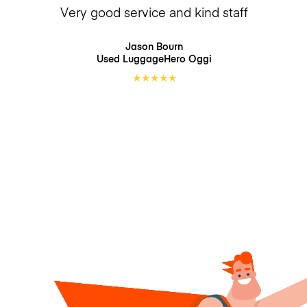
Very good service and kind staff
Jason Bourn
Used LuggageHero
Oggi
★
★
★
★
★