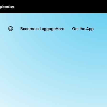
 giornaliere
Become a LuggageHero
Get the App