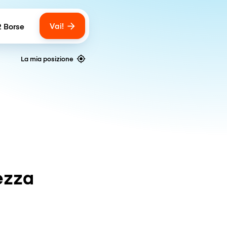
Vai!
2 Borse
umber of bags
La mia posizione
ezza