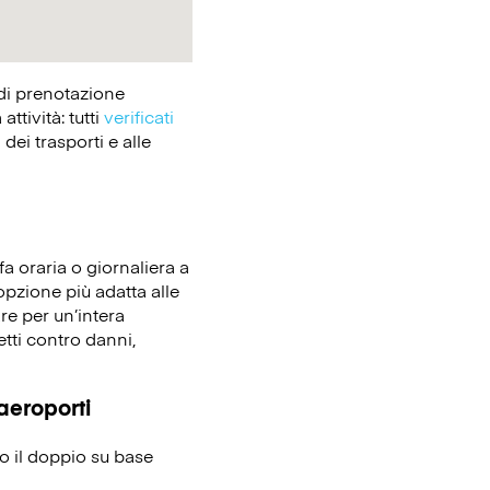
 di prenotazione
tività: tutti
verificati
dei trasporti e alle
fa oraria o giornaliera a
’opzione più adatta alle
re per un’intera
etti contro danni,
 aeroporti
no il doppio su base