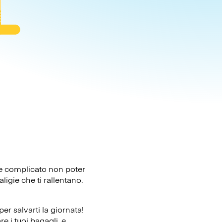
ere complicato non poter
ligie che ti rallentano.
er salvarti la giornata!
e i tuoi bagagli, e