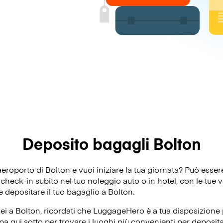
Deposito bagagli Bolton
’aeroporto di Bolton e vuoi iniziare la tua giornata? Può ess
heck-in subito nel tuo noleggio auto o in hotel, con le tue va
e depositare il tuo bagaglio a Bolton.
ei a Bolton, ricordati che LuggageHero è a tua disposizione p
a qui sotto per trovare i luoghi più convenienti per depositar