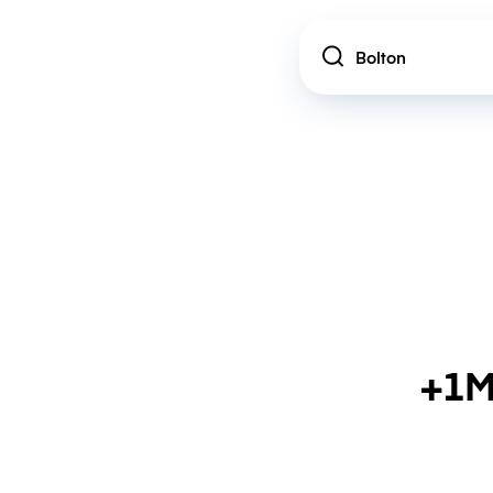
Location
+1M