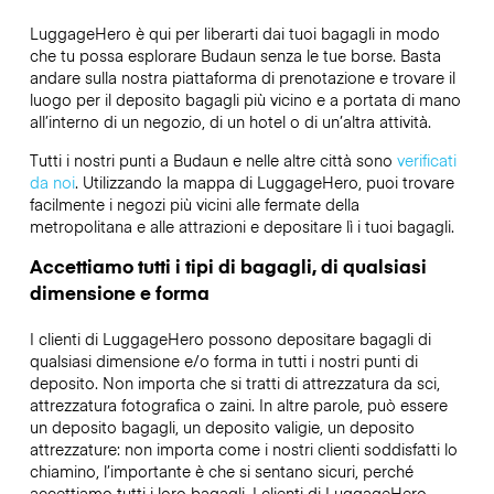
LuggageHero è qui per liberarti dai tuoi bagagli in modo
che tu possa esplorare Budaun senza le tue borse. Basta
andare sulla nostra piattaforma di prenotazione e trovare il
luogo per il deposito bagagli più vicino e a portata di mano
all’interno di un negozio, di un hotel o di un’altra attività.
Tutti i nostri punti a Budaun e nelle altre città sono
verificati
da noi
. Utilizzando la mappa di LuggageHero, puoi trovare
facilmente i negozi più vicini alle fermate della
metropolitana e alle attrazioni e depositare lì i tuoi bagagli.
Accettiamo tutti i tipi di bagagli, di qualsiasi
dimensione e forma
I clienti di LuggageHero possono depositare bagagli di
qualsiasi dimensione e/o forma in tutti i nostri punti di
deposito. Non importa che si tratti di attrezzatura da sci,
attrezzatura fotografica o zaini. In altre parole, può essere
un deposito bagagli, un deposito valigie, un deposito
attrezzature: non importa come i nostri clienti soddisfatti lo
chiamino, l’importante è che si sentano sicuri, perché
accettiamo tutti i loro bagagli. I clienti di LuggageHero