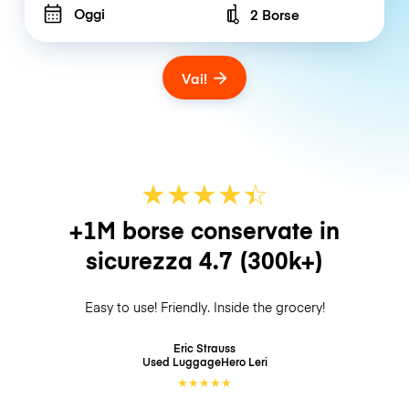
Oggi
2 Borse
Number of bags
Vai!
★
★
★
★
☆
★
+1M borse conservate in
sicurezza
4.7
(300k+)
Easy to use! Friendly. Inside the grocery!
Eric Strauss
Used LuggageHero
Leri
★
★
★
★
★