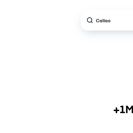
Location
+1M