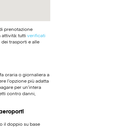
 di prenotazione
tività: tutti
verificati
dei trasporti e alle
fa oraria o giornaliera a
iere l’opzione più adatta
pagare per un’intera
etti contro danni,
 aeroporti
no il doppio su base