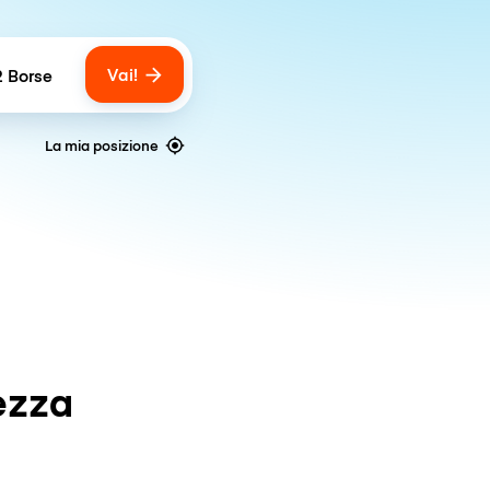
Vai!
2 Borse
umber of bags
La mia posizione
ezza