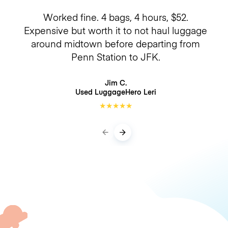
Worked fine. 4 bags, 4 hours, $52.
Expensive but worth it to not haul luggage
around midtown before departing from
Penn Station to JFK.
Jim C.
Used LuggageHero
Leri
★
★
★
★
★