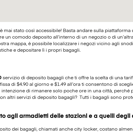
 è mai stato così accessibile! Basta andare sulla piattaforma
 un comodo deposito all’interno di un negozio o di un’altra at
ostra mappa, è possibile localizzare i negozi vicino agli snodi 
istiche e depositare lì i propri bagagli.
O
servizio di deposito bagagli che ti offre la scelta di una tarif
fissa di $4.90 al giorno e $1.49 all’ora ti consentono di scegl
i intenzione di rimanere solo poche ore in una città, perché 
on altri servizi di deposito bagagli?
Tutti i bagagli sono prot
o agli armadietti delle stazioni e a quelli degli
eposito dei bagagli, chiamati anche city locker, costano alme