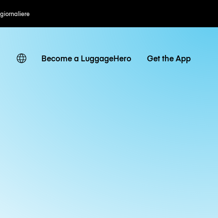
 giornaliere
Become a LuggageHero
Get the App