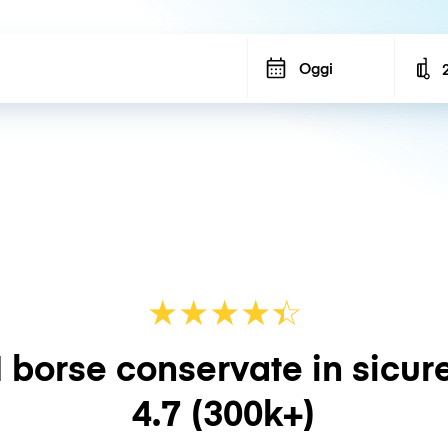
Oggi
N
★
★
★
★
☆
★
 borse conservate in sicur
4.7
(300k+)