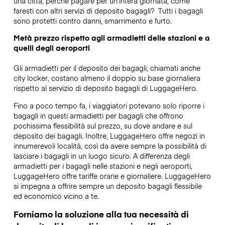
una città, perché pagare per un’intera giornata, come
faresti con altri servizi di deposito bagagli?
Tutti i bagagli
sono protetti contro danni, smarrimento e furto.
Metà prezzo rispetto agli armadietti delle stazioni e a
quelli degli aeroporti
Gli armadietti per il deposito dei bagagli, chiamati anche
city locker, costano almeno il doppio su base giornaliera
rispetto al servizio di deposito bagagli di LuggageHero.
Fino a poco tempo fa, i viaggiatori potevano solo riporre i
bagagli in questi armadietti per bagagli che offrono
pochissima flessibilità sul prezzo, su dove andare e sul
deposito dei bagagli. Inoltre, LuggageHero offre negozi in
innumerevoli località, così da avere sempre la possibilità di
lasciare i bagagli in un luogo sicuro. A differenza degli
armadietti per i bagagli nelle stazioni e negli aeroporti,
LuggageHero offre tariffe orarie e giornaliere. LuggageHero
si impegna a offrire sempre un deposito bagagli flessibile
ed economico vicino a te.
Forniamo la soluzione alla tua necessità di