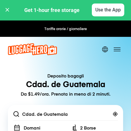
Get 1-hour free storage 
Use the App
Tariffe orarie / giornaliere
Prenotazione flessibile
Deposito bagagli
Cdad. de Guatemala
Da $1.49/ora. Prenota in meno di 2 minuti.
Location
Domani
2 Borse
Number of bags