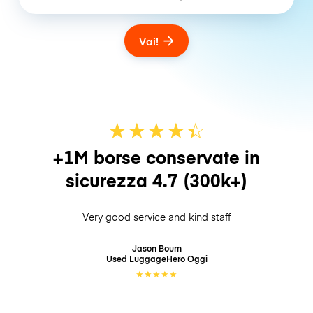
Vai!
★
★
★
★
☆
★
+1M borse conservate in
sicurezza
4.7
(300k+)
Very good service and kind staff
Jason Bourn
Used LuggageHero
Oggi
★
★
★
★
★