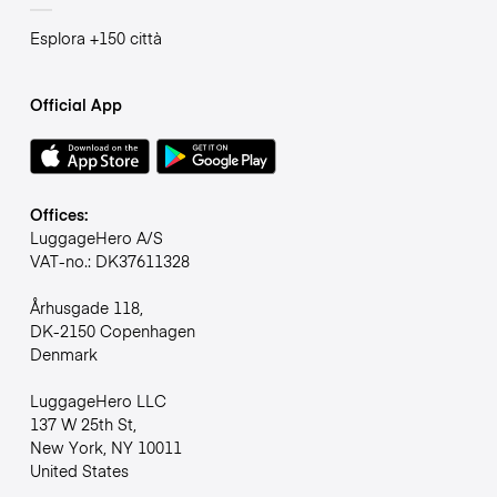
Esplora +150 città
Official App
Offices:
LuggageHero A/S
VAT-no.: DK37611328
Århusgade 118,
DK-2150 Copenhagen
Denmark
LuggageHero LLC
137 W 25th St,
New York, NY 10011
United States