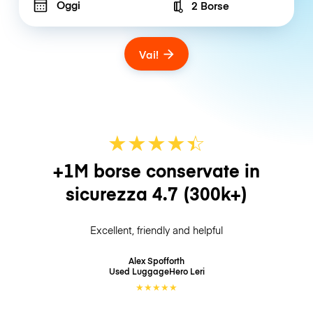
Oggi
2 Borse
Number of bags
Vai!
★
★
★
★
☆
★
+1M borse conservate in
sicurezza
4.7
(300k+)
Excellent, friendly and helpful
Alex Spofforth
Used LuggageHero
Leri
★
★
★
★
★