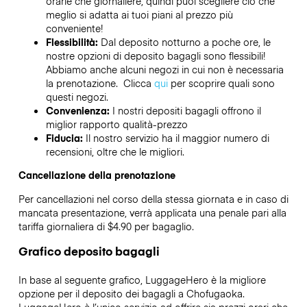
orarie che giornaliere, quindi puoi scegliere ciò che
meglio si adatta ai tuoi piani al prezzo più
conveniente!
Flessibilità:
Dal deposito notturno a poche ore, le
nostre opzioni di deposito bagagli sono flessibili!
Abbiamo anche alcuni negozi in cui non è necessaria
la prenotazione. Clicca
qui
per scoprire quali sono
questi negozi.
Convenienza:
I nostri depositi bagagli offrono il
miglior rapporto qualità-prezzo
Fiducia:
Il nostro servizio ha il maggior numero di
recensioni, oltre che le migliori.
Cancellazione della prenotazione
Per cancellazioni nel corso della stessa giornata e in caso di
mancata presentazione, verrà applicata una penale pari alla
tariffa giornaliera di $4.90 per bagaglio.
Grafico deposito bagagli
In base al seguente grafico, LuggageHero è la migliore
opzione per il deposito dei bagagli a
Chofugaoka
.
LuggageHero è l’unico servizio ad offrire sia prezzi orari che