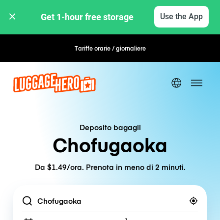
Get 1-hour free storage 
Use the App
Tariffe orarie / giornaliere
Prenotazione flessibile
Deposito bagagli
Chofugaoka
Da $1.49/ora. Prenota in meno di 2 minuti.
Location