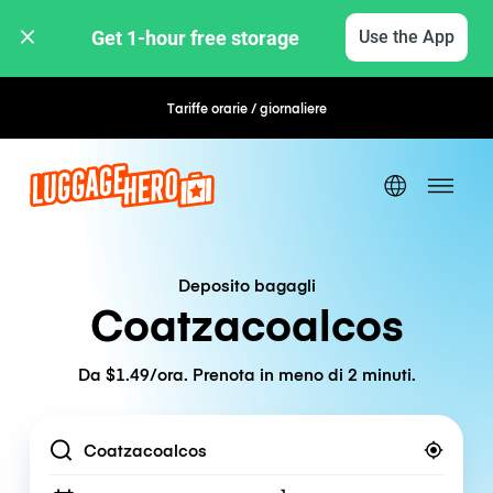
Get 1-hour free storage 
Use the App
Tariffe orarie / giornaliere
Prenotazione flessibile
Deposito bagagli
Coatzacoalcos
Da $1.49/ora. Prenota in meno di 2 minuti.
Location