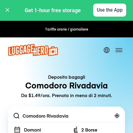
Get 1-hour free storage 
Use the App
Tariffe orarie / giornaliere
Prenotazione flessibile
Deposito bagagli
Comodoro Rivadavia
Da $1.49/ora. Prenota in meno di 2 minuti.
Location
Domani
2 Borse
Number of bags