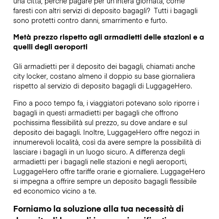
una città, perché pagare per un’intera giornata, come
faresti con altri servizi di deposito bagagli?
Tutti i bagagli
sono protetti contro danni, smarrimento e furto.
Metà prezzo rispetto agli armadietti delle stazioni e a
quelli degli aeroporti
Gli armadietti per il deposito dei bagagli, chiamati anche
city locker, costano almeno il doppio su base giornaliera
rispetto al servizio di deposito bagagli di LuggageHero.
Fino a poco tempo fa, i viaggiatori potevano solo riporre i
bagagli in questi armadietti per bagagli che offrono
pochissima flessibilità sul prezzo, su dove andare e sul
deposito dei bagagli. Inoltre, LuggageHero offre negozi in
innumerevoli località, così da avere sempre la possibilità di
lasciare i bagagli in un luogo sicuro. A differenza degli
armadietti per i bagagli nelle stazioni e negli aeroporti,
LuggageHero offre tariffe orarie e giornaliere. LuggageHero
si impegna a offrire sempre un deposito bagagli flessibile
ed economico vicino a te.
Forniamo la soluzione alla tua necessità di