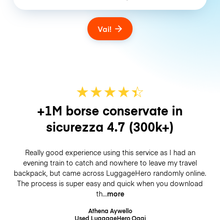
Vai!
★
★
★
★
☆
★
+1M borse conservate in
sicurezza
4.7
(300k+)
Really good experience using this service as I had an
evening train to catch and nowhere to leave my travel
backpack, but came across LuggageHero randomly online.
The process is super easy and quick when you download
th
more
Athena Aywello
Used LuggageHero
Oggi