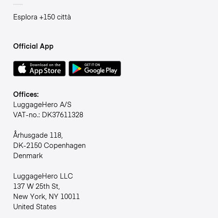
Esplora +150 città
Official App
Offices:
LuggageHero A/S
VAT-no.: DK37611328
Århusgade 118,
DK-2150 Copenhagen
Denmark
LuggageHero LLC
137 W 25th St,
New York, NY 10011
United States