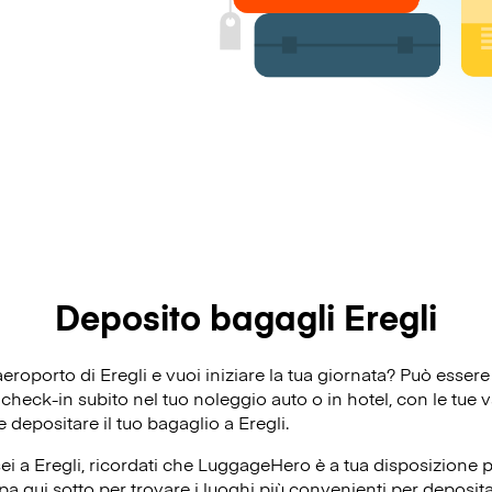
Deposito bagagli Eregli
aeroporto di Eregli e vuoi iniziare la tua giornata? Può esse
heck-in subito nel tuo noleggio auto o in hotel, con le tue va
e depositare il tuo bagaglio a Eregli.
i a Eregli, ricordati che LuggageHero è a tua disposizione pe
a qui sotto per trovare i luoghi più convenienti per depositar