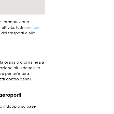
 di prenotazione
tività: tutti
verificati
dei trasporti e alle
fa oraria o giornaliera a
opzione più adatta alle
re per un’intera
etti contro danni,
 aeroporti
no il doppio su base