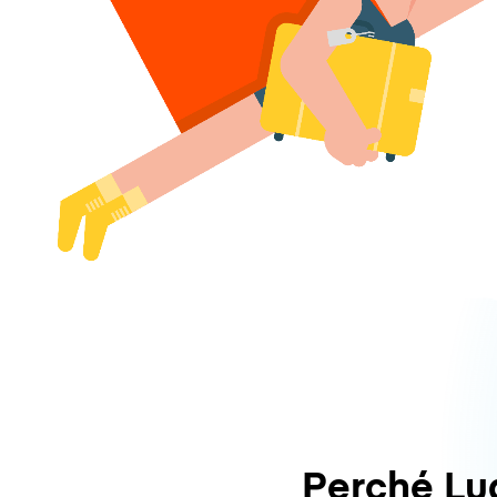
Perché L