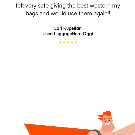
felt very safe giving the best western my
bags and would use them again!!
Lori Kupelian
Used LuggageHero
Oggi
★
★
★
★
★