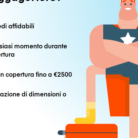
di affidabili
alsiasi momento durante
ertura
n copertura fino a
€2500
azione di dimensioni o