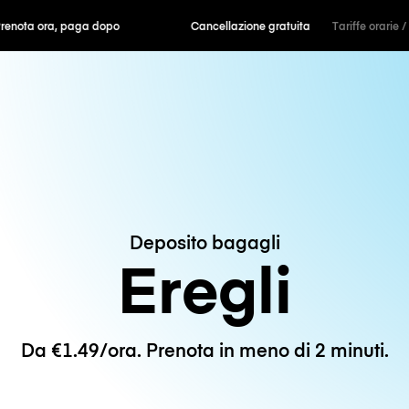
ra, paga dopo
Cancellazione gratuita
Tariffe orarie /
Deposito bagagli
Eregli
Da €1.49/ora. Prenota in meno di 2 minuti.