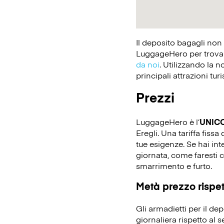
Il deposito bagagli non
LuggageHero per trovare
da noi
. Utilizzando la n
principali attrazioni tur
Prezzi
LuggageHero è l’
UNIC
Eregli. Una tariffa fissa
tue esigenze. Se hai in
giornata, come faresti c
smarrimento e furto.
Metà prezzo rispett
Gli armadietti per il d
giornaliera rispetto al 