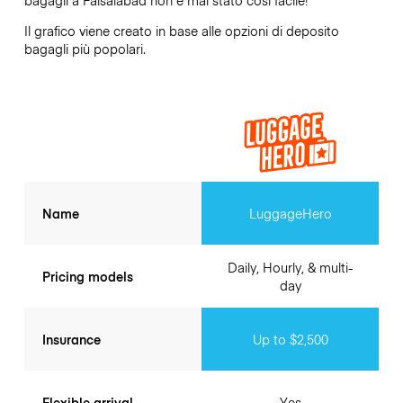
Il grafico viene creato in base alle opzioni di deposito
bagagli più popolari.
Name
LuggageHero
Daily, Hourly, & multi-
Pricing models
day
Insurance
Up to $2,500
Flexible arrival
Yes