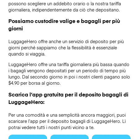
possono scegliere un addebito orario o la nostra tariffa
giornaliera, indipendentemente da ciò che depositano.
Possiamo custodire valige e bagagli per più
giorni
LuggageHero offre anche un servizio di deposito per più
giorni perché sappiamo che la flessibilità è essenziale
quando si viaggia.
LuggageHero offre una tariffa giornaliera più bassa quando
i bagagli vengono depositati per un periodo di tempo più
lungo. Dal secondo giorno in poi i nostri clienti pagano solo
$4.90 per borsa al giorno.
Scarica l’app gratuita per il deposito bagagli di
LuggageHero:
Per una comodità e una semplicità ancora maggiori, puoi
scaricare l’app per il deposito bagagli di LuggageHero. Lì
potrai vedere tutti i nostri punti vicino a te.