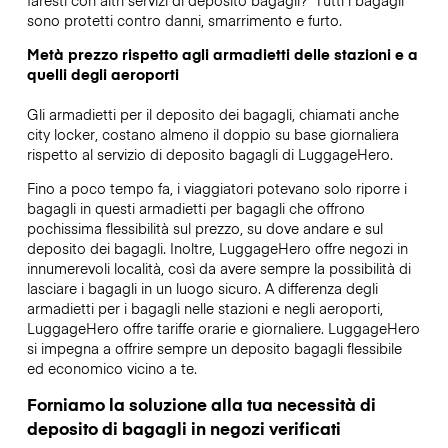
sono protetti contro danni, smarrimento e furto.
Metà prezzo rispetto agli armadietti delle stazioni e a
quelli degli aeroporti
Gli armadietti per il deposito dei bagagli, chiamati anche
city locker, costano almeno il doppio su base giornaliera
rispetto al servizio di deposito bagagli di LuggageHero.
Fino a poco tempo fa, i viaggiatori potevano solo riporre i
bagagli in questi armadietti per bagagli che offrono
pochissima flessibilità sul prezzo, su dove andare e sul
deposito dei bagagli. Inoltre, LuggageHero offre negozi in
innumerevoli località, così da avere sempre la possibilità di
lasciare i bagagli in un luogo sicuro. A differenza degli
armadietti per i bagagli nelle stazioni e negli aeroporti,
LuggageHero offre tariffe orarie e giornaliere. LuggageHero
si impegna a offrire sempre un deposito bagagli flessibile
ed economico vicino a te.
Forniamo la soluzione alla tua necessità di
deposito di bagagli in negozi verificati