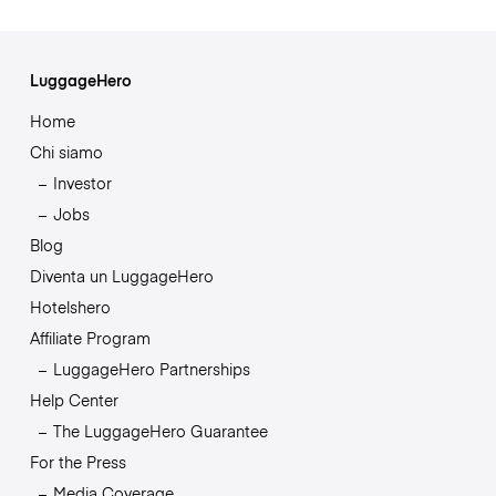
LuggageHero
Home
Chi siamo
Investor
Jobs
Blog
Diventa un LuggageHero
Hotelshero
Affiliate Program
LuggageHero Partnerships
Help Center
The LuggageHero Guarantee
For the Press
Media Coverage