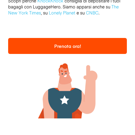
Scopri perché
KnockKnock
consiglia di depositare i tuoi
bagagli con LuggageHero. Siamo apparsi anche su
The
New York Times
, su
Lonely Planet
e su
CNBC
.
Prenota ora!