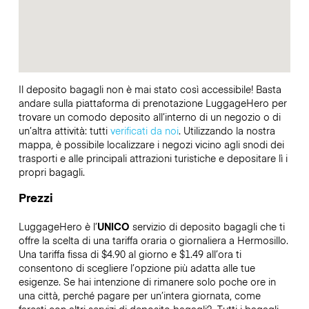
Il deposito bagagli non è mai stato così accessibile! Basta
andare sulla piattaforma di prenotazione LuggageHero per
trovare un comodo deposito all’interno di un negozio o di
un’altra attività: tutti
verificati da noi
. Utilizzando la nostra
mappa, è possibile localizzare i negozi vicino agli snodi dei
trasporti e alle principali attrazioni turistiche e depositare lì i
propri bagagli.
Prezzi
LuggageHero è l’
UNICO
servizio di deposito bagagli che ti
offre la scelta di una tariffa oraria o giornaliera a Hermosillo.
Una tariffa fissa di $4.90 al giorno e $1.49 all’ora ti
consentono di scegliere l’opzione più adatta alle tue
esigenze. Se hai intenzione di rimanere solo poche ore in
una città, perché pagare per un’intera giornata, come
faresti con altri servizi di deposito bagagli?
Tutti i bagagli