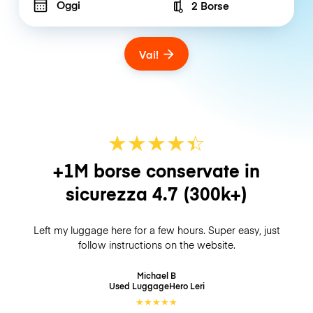
Oggi
2 Borse
Number of bags
Vai!
★
★
★
★
☆
★
+1M borse conservate in
sicurezza
4.7
(300k+)
Left my luggage here for a few hours. Super easy, just
follow instructions on the website.
Michael B
Used LuggageHero
Leri
★
★
★
★
★