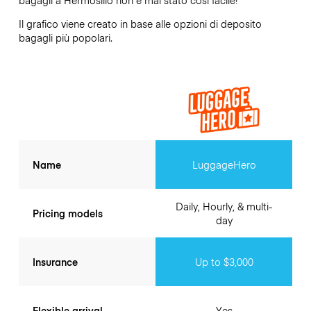
Il grafico viene creato in base alle opzioni di deposito
bagagli più popolari.
Name
LuggageHero
Daily, Hourly, & multi-
Pricing models
day
Insurance
Up to $3,000
Flexible arrival
Yes