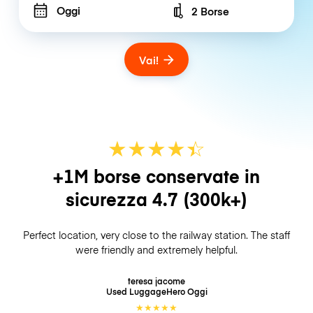
Oggi
2 Borse
Number of bags
Vai!
★
★
★
★
☆
★
+1M borse conservate in
sicurezza
4.7
(300k+)
Perfect location, very close to the railway station. The staff
were friendly and extremely helpful.
teresa jacome
Used LuggageHero
Oggi
★
★
★
★
★