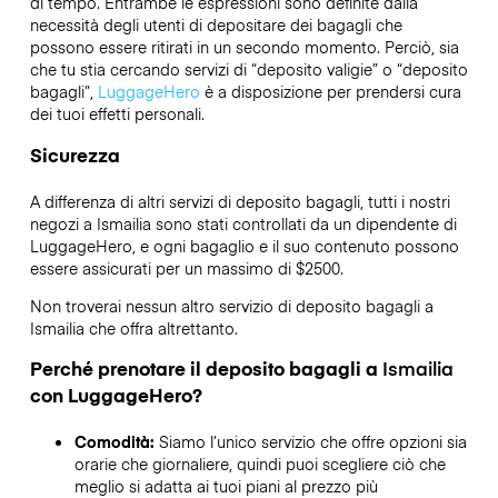
di tempo. Entrambe le espressioni sono definite dalla
necessità degli utenti di depositare dei bagagli che
possono essere ritirati in un secondo momento. Perciò, sia
che tu stia cercando servizi di “deposito valigie” o “deposito
bagagli”,
LuggageHero
è a disposizione per prendersi cura
dei tuoi effetti personali.
Sicurezza
A differenza di altri servizi di deposito bagagli,
tutti i nostri
negozi a
Ismailia
sono stati controllati da un dipendente di
LuggageHero, e ogni bagaglio e il suo contenuto possono
essere assicurati per un massimo di
$2500
.
Non troverai nessun altro servizio di deposito bagagli a
Ismailia
che offra altrettanto.
Perché prenotare il deposito bagagli a
Ismailia
con LuggageHero?
Comodità:
Siamo l’unico servizio che offre opzioni sia
orarie che giornaliere, quindi puoi scegliere ciò che
meglio si adatta ai tuoi piani al prezzo più