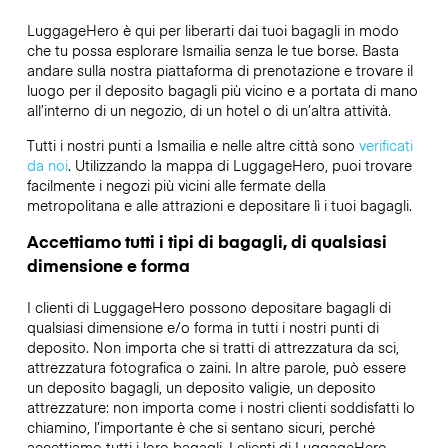
LuggageHero è qui per liberarti dai tuoi bagagli in modo
che tu possa esplorare Ismailia senza le tue borse. Basta
andare sulla nostra piattaforma di prenotazione e trovare il
luogo per il deposito bagagli più vicino e a portata di mano
all’interno di un negozio, di un hotel o di un’altra attività.
Tutti i nostri punti a Ismailia e nelle altre città sono
verificati
da noi
. Utilizzando la mappa di LuggageHero, puoi trovare
facilmente i negozi più vicini alle fermate della
metropolitana e alle attrazioni e depositare lì i tuoi bagagli.
Accettiamo tutti i tipi di bagagli, di qualsiasi
dimensione e forma
I clienti di LuggageHero possono depositare bagagli di
qualsiasi dimensione e/o forma in tutti i nostri punti di
deposito. Non importa che si tratti di attrezzatura da sci,
attrezzatura fotografica o zaini. In altre parole, può essere
un deposito bagagli, un deposito valigie, un deposito
attrezzature: non importa come i nostri clienti soddisfatti lo
chiamino, l’importante è che si sentano sicuri, perché
accettiamo tutti i loro bagagli. I clienti di LuggageHero