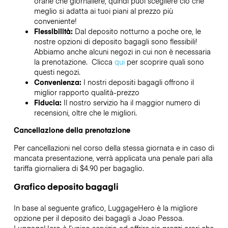
orarie che giornaliere, quindi puoi scegliere ciò che
meglio si adatta ai tuoi piani al prezzo più
conveniente!
Flessibilità:
Dal deposito notturno a poche ore, le
nostre opzioni di deposito bagagli sono flessibili!
Abbiamo anche alcuni negozi in cui non è necessaria
la prenotazione. Clicca
qui
per scoprire quali sono
questi negozi.
Convenienza:
I nostri depositi bagagli offrono il
miglior rapporto qualità-prezzo
Fiducia:
Il nostro servizio ha il maggior numero di
recensioni, oltre che le migliori.
Cancellazione della prenotazione
Per cancellazioni nel corso della stessa giornata e in caso di
mancata presentazione, verrà applicata una penale pari alla
tariffa giornaliera di $4.90 per bagaglio.
Grafico deposito bagagli
In base al seguente grafico, LuggageHero è la migliore
opzione per il deposito dei bagagli a
Joao Pessoa
.
LuggageHero è l’unico servizio ad offrire sia prezzi orari che