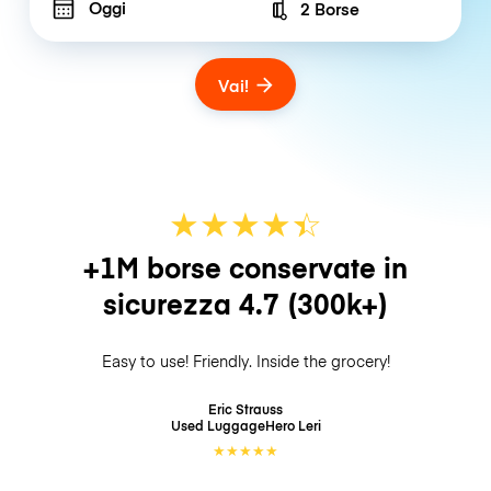
Oggi
2 Borse
Number of bags
Vai!
★
★
★
★
☆
★
+1M borse conservate in
sicurezza
4.7
(300k+)
Easy to use! Friendly. Inside the grocery!
Eric Strauss
Used LuggageHero
Leri
★
★
★
★
★