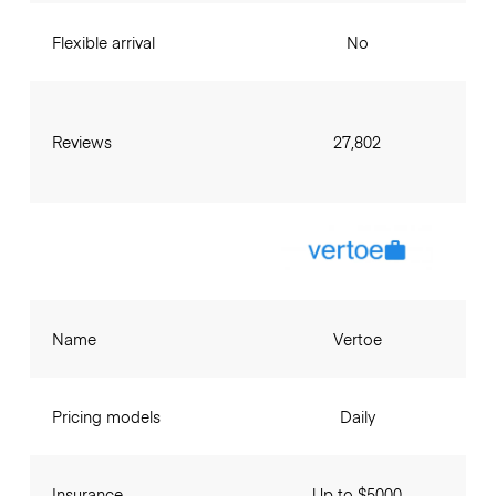
Flexible arrival
No
Reviews
27,802
Name
Vertoe
Pricing models
Daily
Insurance
Up to $5000