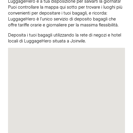
LuggageHero è a tua disposizione per salvarti la giornata!
Puoi controllare la mappa qui sotto per trovare i luoghi più
convenienti per depositare i tuoi bagagli, e ricorda:
LuggageHero è l’unico servizio di deposito bagagli che
offre tariffe orarie e giornaliere per la massima flessibilità.
Deposita i tuoi bagagli utilizzando la rete di negozi e hotel
locali di LuggageHero situata a Joinvile.