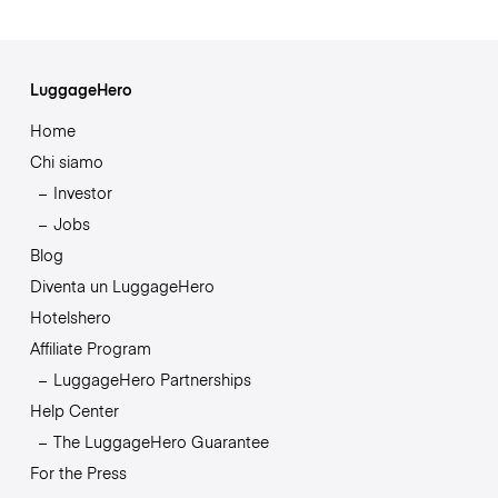
LuggageHero
Home
Chi siamo
Investor
Jobs
Blog
Diventa un LuggageHero
Hotelshero
Affiliate Program
LuggageHero Partnerships
Help Center
The LuggageHero Guarantee
For the Press