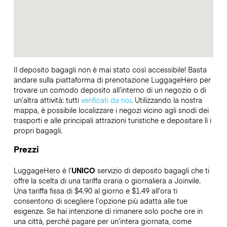
Il deposito bagagli non è mai stato così accessibile! Basta
andare sulla piattaforma di prenotazione LuggageHero per
trovare un comodo deposito all’interno di un negozio o di
un’altra attività: tutti
verificati da noi
. Utilizzando la nostra
mappa, è possibile localizzare i negozi vicino agli snodi dei
trasporti e alle principali attrazioni turistiche e depositare lì i
propri bagagli.
Prezzi
LuggageHero è l’
UNICO
servizio di deposito bagagli che ti
offre la scelta di una tariffa oraria o giornaliera a Joinvile.
Una tariffa fissa di $4.90 al giorno e $1.49 all’ora ti
consentono di scegliere l’opzione più adatta alle tue
esigenze. Se hai intenzione di rimanere solo poche ore in
una città, perché pagare per un’intera giornata, come