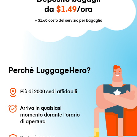
da
$1.49
/ora
+
$1.60
costo del servizio per bagaglio
Perché LuggageHero?
Più di 2000 sedi affidabili
Arriva in qualsiasi
momento durante l’orario
di apertura