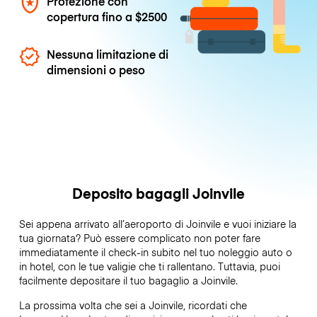
Protezione con
copertura fino a
$2500
Nessuna limitazione di
dimensioni o peso
Deposito bagagli Joinvile
Sei appena arrivato all’aeroporto di Joinvile e vuoi iniziare la
tua giornata? Può essere complicato non poter fare
immediatamente il check-in subito nel tuo noleggio auto o
in hotel, con le tue valigie che ti rallentano. Tuttavia, puoi
facilmente depositare il tuo bagaglio a Joinvile.
La prossima volta che sei a Joinvile, ricordati che