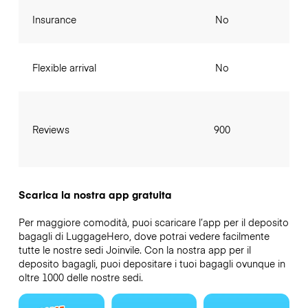
Insurance
No
Flexible arrival
No
Reviews
900
Scarica la nostra app gratuita
Per maggiore comodità, puoi scaricare l’app per il deposito
bagagli di LuggageHero, dove potrai vedere facilmente
tutte le nostre sedi Joinvile. Con la nostra app per il
deposito bagagli, puoi depositare i tuoi bagagli ovunque in
oltre 1000 delle nostre sedi.