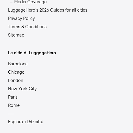
Media Coverage
LuggageHero’s 2026 Guides for all cities
Privacy Policy
Terms & Conditions
Sitemap
Le città di LuggageHero
Barcelona
Chicago
London
New York City
Paris
Rome
Esplora +150 città