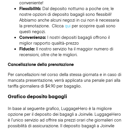
conveniente!
Flessibilità:
Dal deposito notturno a poche ore, le
nostre opzioni di deposito bagagli sono flessibili!
Abbiamo anche alcuni negozi in cui non è necessaria
la prenotazione. Clicca
qui
per scoprire quali sono
questi negozi.
Convenienza:
I nostri depositi bagagli offrono il
miglior rapporto qualità-prezzo
Fiducia:
Il nostro servizio ha il maggior numero di
recensioni, oltre che le migliori.
Cancellazione della prenotazione
Per cancellazioni nel corso della stessa giornata e in caso di
mancata presentazione, verrà applicata una penale pari alla
tariffa giornaliera di $4.90 per bagaglio.
Grafico deposito bagagli
In base al seguente grafico, LuggageHero è la migliore
opzione per il deposito dei bagagli a
Joinvile
. LuggageHero
è l’unico servizio ad offrire sia prezzi orari che giornalieri con
possibilità di assicurazione. Il deposito bagagli a
Joinvile