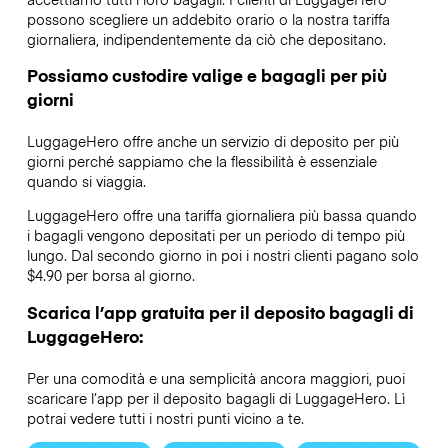
possono scegliere un addebito orario o la nostra tariffa
giornaliera, indipendentemente da ciò che depositano.
Possiamo custodire valige e bagagli per più
giorni
LuggageHero offre anche un servizio di deposito per più
giorni perché sappiamo che la flessibilità è essenziale
quando si viaggia.
LuggageHero offre una tariffa giornaliera più bassa quando
i bagagli vengono depositati per un periodo di tempo più
lungo. Dal secondo giorno in poi i nostri clienti pagano solo
$4.90 per borsa al giorno.
Scarica l’app gratuita per il deposito bagagli di
LuggageHero:
Per una comodità e una semplicità ancora maggiori, puoi
scaricare l’app per il deposito bagagli di LuggageHero. Lì
potrai vedere tutti i nostri punti vicino a te.