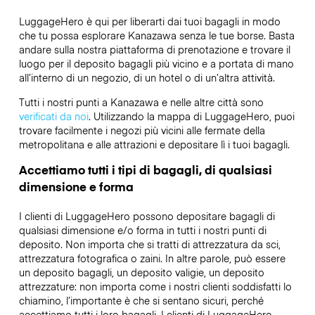
LuggageHero è qui per liberarti dai tuoi bagagli in modo
che tu possa esplorare Kanazawa senza le tue borse. Basta
andare sulla nostra piattaforma di prenotazione e trovare il
luogo per il deposito bagagli più vicino e a portata di mano
all’interno di un negozio, di un hotel o di un’altra attività.
Tutti i nostri punti a Kanazawa e nelle altre città sono
verificati da noi
. Utilizzando la mappa di LuggageHero, puoi
trovare facilmente i negozi più vicini alle fermate della
metropolitana e alle attrazioni e depositare lì i tuoi bagagli.
Accettiamo tutti i tipi di bagagli, di qualsiasi
dimensione e forma
I clienti di LuggageHero possono depositare bagagli di
qualsiasi dimensione e/o forma in tutti i nostri punti di
deposito. Non importa che si tratti di attrezzatura da sci,
attrezzatura fotografica o zaini. In altre parole, può essere
un deposito bagagli, un deposito valigie, un deposito
attrezzature: non importa come i nostri clienti soddisfatti lo
chiamino, l’importante è che si sentano sicuri, perché
accettiamo tutti i loro bagagli. I clienti di LuggageHero