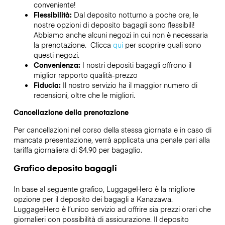
conveniente!
Flessibilità:
Dal deposito notturno a poche ore, le
nostre opzioni di deposito bagagli sono flessibili!
Abbiamo anche alcuni negozi in cui non è necessaria
la prenotazione. Clicca
qui
per scoprire quali sono
questi negozi.
Convenienza:
I nostri depositi bagagli offrono il
miglior rapporto qualità-prezzo
Fiducia:
Il nostro servizio ha il maggior numero di
recensioni, oltre che le migliori.
Cancellazione della prenotazione
Per cancellazioni nel corso della stessa giornata e in caso di
mancata presentazione, verrà applicata una penale pari alla
tariffa giornaliera di $4.90 per bagaglio.
Grafico deposito bagagli
In base al seguente grafico, LuggageHero è la migliore
opzione per il deposito dei bagagli a
Kanazawa
.
LuggageHero è l’unico servizio ad offrire sia prezzi orari che
giornalieri con possibilità di assicurazione. Il deposito