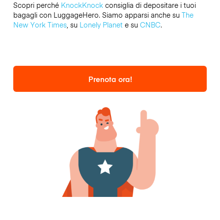
Scopri perché
KnockKnock
consiglia di depositare i tuoi
bagagli con LuggageHero. Siamo apparsi anche su
The
New York Times
, su
Lonely Planet
e su
CNBC
.
Prenota ora!