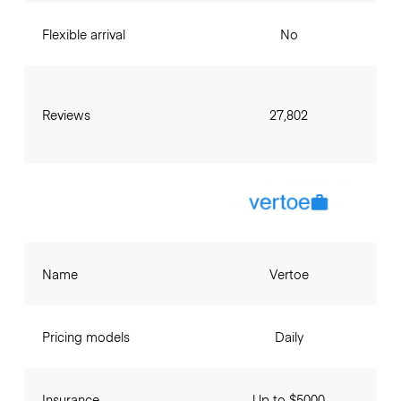
Flexible arrival
No
Reviews
27,802
Name
Vertoe
Pricing models
Daily
Insurance
Up to $5000