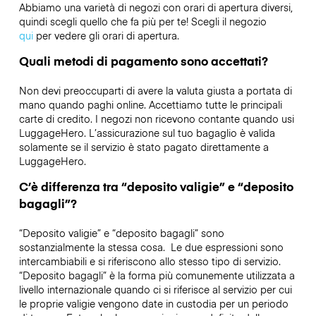
Abbiamo una varietà di negozi con orari di apertura diversi,
quindi scegli quello che fa più per te! Scegli il negozio
qui
per vedere gli orari di apertura.
Quali metodi di pagamento sono accettati?
Non devi preoccuparti di avere la valuta giusta a portata di
mano quando paghi online. Accettiamo tutte le principali
carte di credito. I negozi non ricevono contante quando usi
LuggageHero. L’assicurazione sul tuo bagaglio è valida
solamente se il servizio è stato pagato direttamente a
LuggageHero.
C’è differenza tra “deposito valigie” e “deposito
bagagli”?
“Deposito valigie” e “deposito bagagli” sono
sostanzialmente la stessa cosa. Le due espressioni sono
intercambiabili e si riferiscono allo stesso tipo di servizio.
“Deposito bagagli” è la forma più comunemente utilizzata a
livello internazionale quando ci si riferisce al servizio per cui
le proprie valigie vengono date in custodia per un periodo