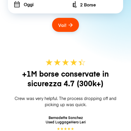
Oggi
2 Borse
Number of bags
Vai!
★
★
★
★
☆
★
+1M borse conservate in
sicurezza
4.7
(300k+)
Crew was very helpful. The process dropping off and
picking up was quick.
Bernadette Sanchez
Used LuggageHero
Leri
★
★
★
★
★