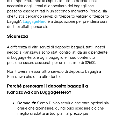
di tempo. Entrambe le espressioni sono definite dalla
necessità degli utenti di depositare dei bagagli che
possono essere ritirati in un secondo momento. Perciò, sia
che tu stia cercando servizi di “deposito valigie” o “deposito
bagagli”,
LuggageHero
è a disposizione per prendersi cura
dei tuoi effetti personali.
Sicurezza
A differenza di altri servizi di deposito bagagli,
tutti i nostri
negozi a
Kanazawa
sono stati controllati da un dipendente
di LuggageHero, e ogni bagaglio e il suo contenuto
possono essere assicurati per un massimo di
$2500
.
Non troverai nessun altro servizio di deposito bagagli a
Kanazawa
che offra altrettanto.
Perché prenotare il deposito bagagli a
Kanazawa
con LuggageHero?
Comodità:
Siamo l’unico servizio che offre opzioni sia
orarie che giornaliere, quindi puoi scegliere ciò che
meglio si adatta ai tuoi piani al prezzo più