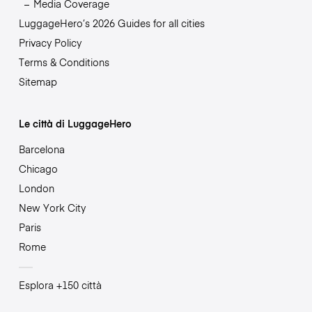
Media Coverage
LuggageHero’s 2026 Guides for all cities
Privacy Policy
Terms & Conditions
Sitemap
Le città di LuggageHero
Barcelona
Chicago
London
New York City
Paris
Rome
Esplora +150 città