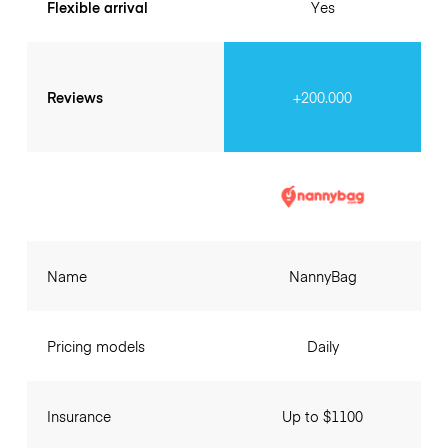
Flexible arrival
Yes
Reviews
+200.000
Name
NannyBag
Pricing models
Daily
Insurance
Up to $1100