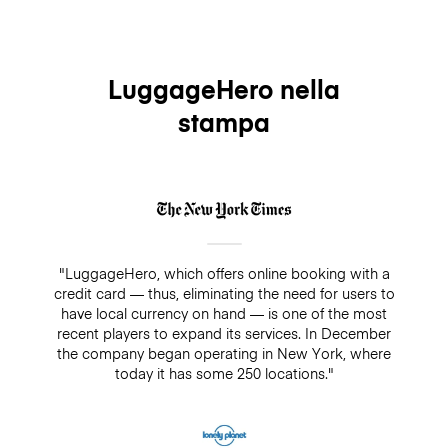
LuggageHero nella
stampa
"LuggageHero, which offers online booking with a
credit card — thus, eliminating the need for users to
have local currency on hand — is one of the most
recent players to expand its services. In December
the company began operating in New York, where
today it has some 250 locations."