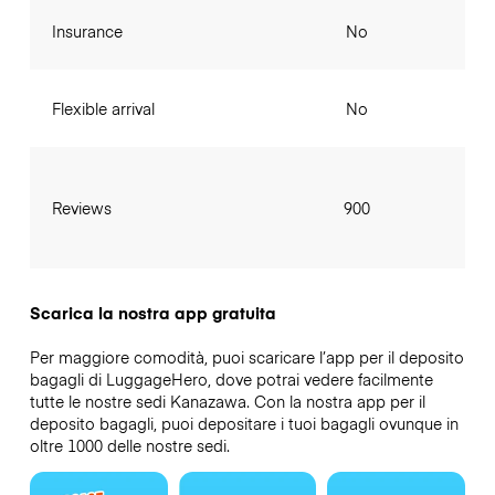
Insurance
No
Flexible arrival
No
Reviews
900
Scarica la nostra app gratuita
Per maggiore comodità, puoi scaricare l’app per il deposito
bagagli di LuggageHero, dove potrai vedere facilmente
tutte le nostre sedi Kanazawa. Con la nostra app per il
deposito bagagli, puoi depositare i tuoi bagagli ovunque in
oltre 1000 delle nostre sedi.