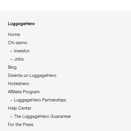
LuggageHero
Home
Chi siamo
Investor
Jobs
Blog
Diventa un LuggageHero
Hotelshero
Affiliate Program
LuggageHero Partnerships
Help Center
The LuggageHero Guarantee
For the Press