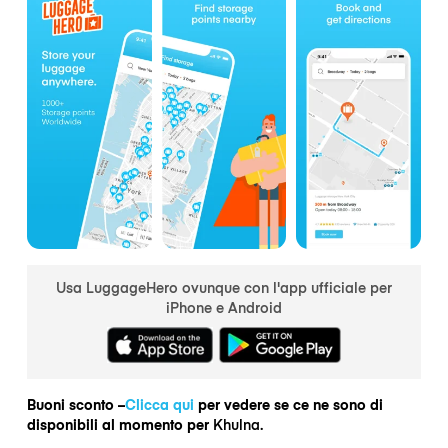
Usa LuggageHero ovunque con l'app ufficiale per
iPhone e Android
Buoni sconto –
Clicca qui
per vedere se ce ne sono di
disponibili al momento per
Khulna.