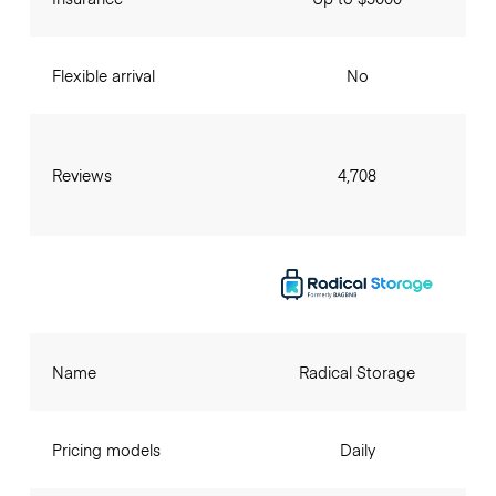
Flexible arrival
No
Reviews
4,708
Name
Radical Storage
Pricing models
Daily