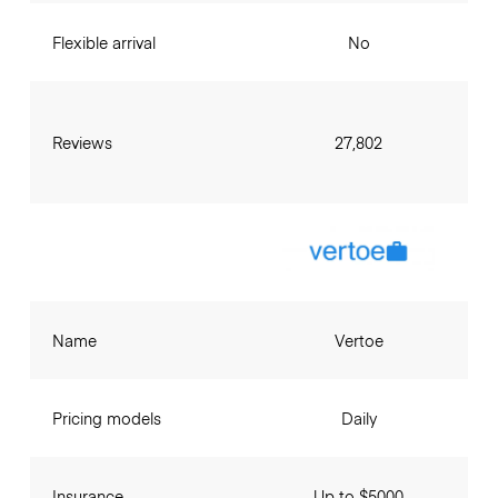
Flexible arrival
No
Reviews
27,802
Name
Vertoe
Pricing models
Daily
Insurance
Up to $5000