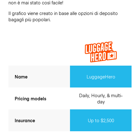
non è mai stato così facile!
Il grafico viene creato in base alle opzioni di deposito
bagagli più popolari.
Name
LuggageHero
Daily, Hourly, & multi-
Pricing models
day
Insurance
Up to $2,500