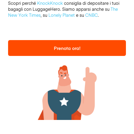
Scopri perché
KnockKnock
consiglia di depositare i tuoi
bagagli con LuggageHero. Siamo apparsi anche su
The
New York Times
, su
Lonely Planet
e su
CNBC
.
Prenota ora!