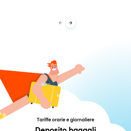
Tariffe orarie e giornaliere
Deposito bagagli