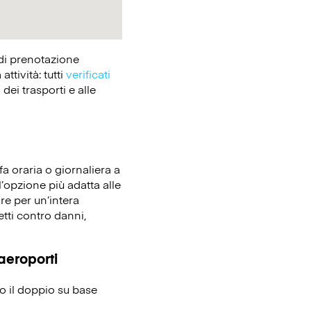
 di prenotazione
tività: tutti
verificati
dei trasporti e alle
fa oraria o giornaliera a
l’opzione più adatta alle
re per un’intera
etti contro danni,
 aeroporti
no il doppio su base