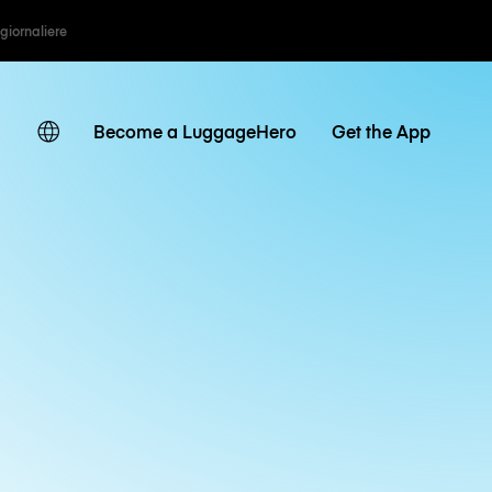
 giornaliere
Become a LuggageHero
Get the App