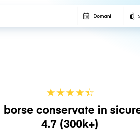
Domani
N
★
★
★
★
☆
★
 borse conservate in sicur
4.7
(300k+)