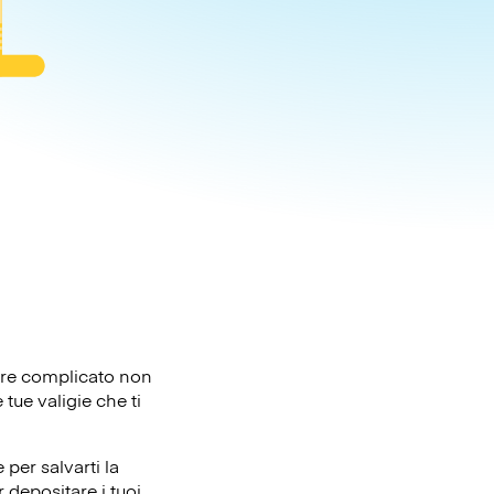
sere complicato non
tue valigie che ti
per salvarti la
 depositare i tuoi