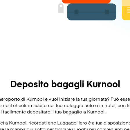
Deposito bagagli Kurnool
’aeroporto di Kurnool e vuoi iniziare la tua giornata? Può es
e il check-in subito nel tuo noleggio auto o in hotel, con le 
oi facilmente depositare il tuo bagaglio a Kurnool.
ei a Kurnool, ricordati che LuggageHero è a tua disposizione 
re la mappa qui sotto per trovare i luoghi più convenienti per