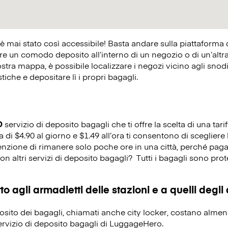
 è mai stato così accessibile! Basta andare sulla piattaforma
 un comodo deposito all’interno di un negozio o di un’altra at
ostra mappa, è possibile localizzare i negozi vicino agli snodi 
istiche e depositare lì i propri bagagli.
O
servizio di deposito bagagli che ti offre la scelta di una tarif
a di $4.90 al giorno e $1.49 all’ora ti consentono di scegliere 
tenzione di rimanere solo poche ore in una città, perché paga
on altri servizi di deposito bagagli?
Tutti i bagagli sono prot
o agli armadietti delle stazioni e a quelli degli
eposito dei bagagli, chiamati anche city locker, costano alme
servizio di deposito bagagli di LuggageHero.