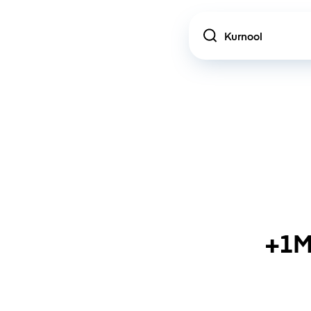
Location
+1M