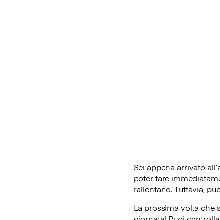
Sei appena arrivato all
poter fare immediatament
rallentano. Tuttavia, pu
La prossima volta che s
giornata! Puoi controlla