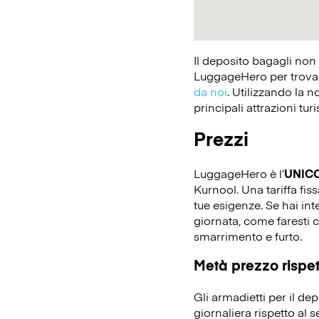
Il deposito bagagli non
LuggageHero per trovare
da noi
. Utilizzando la n
principali attrazioni tur
Prezzi
LuggageHero è l’
UNIC
Kurnool. Una tariffa fiss
tue esigenze. Se hai in
giornata, come faresti c
smarrimento e furto.
Metà prezzo rispett
Gli armadietti per il d
giornaliera rispetto al 