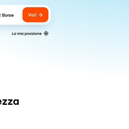
Vai!
2 Borse
umber of bags
La mia posizione
ezza