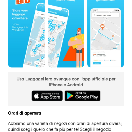
Usa LuggageHero ovunque con l'app ufficiale per
iPhone e Android
Orari di apertura
Abbiamo una varietà di negozi con orari di apertura diversi,
quindi scegli quello che fa più per te! Scegli il negozio