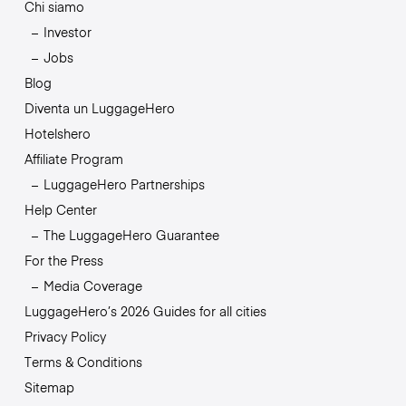
Chi siamo
Investor
Jobs
Blog
Diventa un LuggageHero
Hotelshero
Affiliate Program
LuggageHero Partnerships
Help Center
The LuggageHero Guarantee
For the Press
Media Coverage
LuggageHero’s 2026 Guides for all cities
Privacy Policy
Terms & Conditions
Sitemap