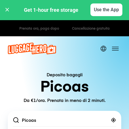
Get 1-hour free storage 
Use the App
Tariffe orarie / giornaliere
Deposito bagagli
Picoas
Da €1/ora. Prenota in meno di 2 minuti.
Location