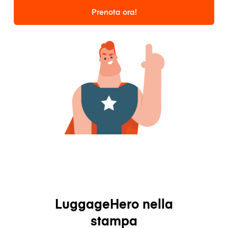
Prenota ora!
LuggageHero nella
stampa