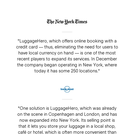
"LuggageHero, which offers online booking with a
credit card — thus, eliminating the need for users to
have local currency on hand — is one of the most
recent players to expand its services. In December
the company began operating in New York, where
today it has some 250 locations."
"One solution is LuggageHero, which was already
on the scene in Copenhagen and London, and has
now expanded into New York. Its selling point is
that it lets you store your luggage in a local shop,
café or hotel, which is often more convenient than