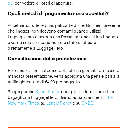
qui
per vedere gli orari di apertura.
Quali metodi di pagamento sono accettati?
Accettiamo tutte le principali carte di credito. Tieni presente
che i negozi non ricevono contanti quando utilizzi
LuggageHero e ricorda che l’assicurazione sul tuo bagaglio
è valida solo se il pagamento è stato effettuato
direttamente a LuggageHero.
Cancellazione della prenotazione
Per cancellazioni nel corso della stessa giornata e in caso di
mancata presentazione, verrà applicata una penale pari alla
tariffa giornaliera di €4.90 per bagaglio.
Scopri perché
KnockKnock
consiglia di depositare i tuoi
bagagli con LuggageHero. Siamo apparsi anche su
The
New York Times
, su
Lonely Planet
e su
CNBC
.