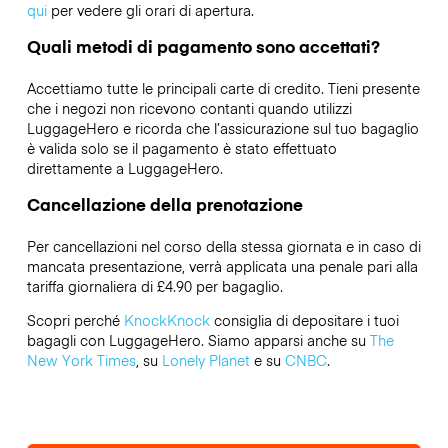
qui
per vedere gli orari di apertura.
Quali metodi di pagamento sono accettati?
Accettiamo tutte le principali carte di credito. Tieni presente
che i negozi non ricevono contanti quando utilizzi
LuggageHero e ricorda che l’assicurazione sul tuo bagaglio
è valida solo se il pagamento è stato effettuato
direttamente a LuggageHero.
Cancellazione della prenotazione
Per cancellazioni nel corso della stessa giornata e in caso di
mancata presentazione, verrà applicata una penale pari alla
tariffa giornaliera di £4.90 per bagaglio.
Scopri perché
KnockKnock
consiglia di depositare i tuoi
bagagli con LuggageHero. Siamo apparsi anche su
The
New York Times
, su
Lonely Planet
e su
CNBC
.