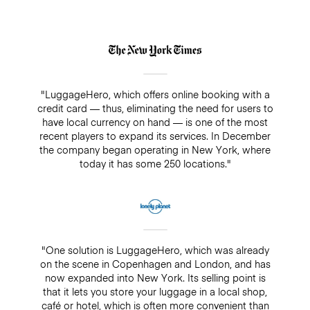
"LuggageHero, which offers online booking with a
credit card — thus, eliminating the need for users to
have local currency on hand — is one of the most
recent players to expand its services. In December
the company began operating in New York, where
today it has some 250 locations."
"One solution is LuggageHero, which was already
on the scene in Copenhagen and London, and has
now expanded into New York. Its selling point is
that it lets you store your luggage in a local shop,
café or hotel, which is often more convenient than