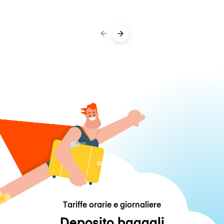
Tariffe orarie e giornaliere
Deposito bagagli