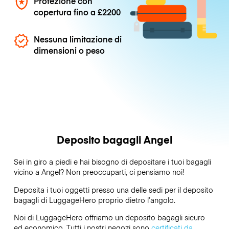
Protezione con
copertura fino a
£2200
Nessuna limitazione di
dimensioni o peso
Deposito bagagli Angel
Sei in giro a piedi e hai bisogno di depositare i tuoi bagagli
vicino a Angel? Non preoccuparti, ci pensiamo noi!
Deposita i tuoi oggetti presso una delle sedi per il deposito
bagagli di
LuggageHero
proprio dietro l’angolo.
Noi di LuggageHero offriamo un deposito bagagli sicuro
ed economico. Tutti i nostri negozi sono
certificati da