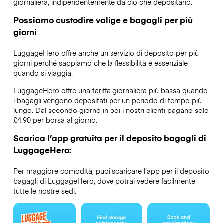
giornaliera, indipendentemente da ciò che depositano.
Possiamo custodire valige e bagagli per più
giorni
LuggageHero offre anche un servizio di deposito per più
giorni perché sappiamo che la flessibilità è essenziale
quando si viaggia.
LuggageHero offre una tariffa giornaliera più bassa quando
i bagagli vengono depositati per un periodo di tempo più
lungo. Dal secondo giorno in poi i nostri clienti pagano solo
£4.90 per borsa al giorno.
Scarica l’app gratuita per il deposito bagagli di
LuggageHero:
Per maggiore comodità, puoi scaricare l’app per il deposito
bagagli di LuggageHero, dove potrai vedere facilmente
tutte le nostre sedi.