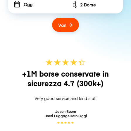
Oggi
2 Borse
Number of bags
Vai!
★
★
★
★
☆
★
+1M borse conservate in
sicurezza
4.7
(300k+)
Very good service and kind staff
Jason Bourn
Used LuggageHero
Oggi
★
★
★
★
★