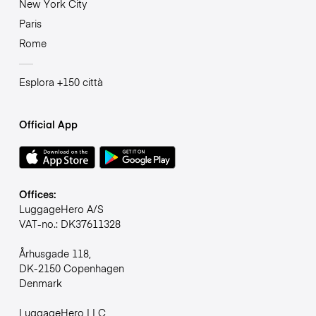
New York City
Paris
Rome
Esplora +150 città
Official App
Offices:
LuggageHero A/S
VAT-no.: DK37611328
Århusgade 118,
DK-2150 Copenhagen
Denmark
LuggageHero LLC