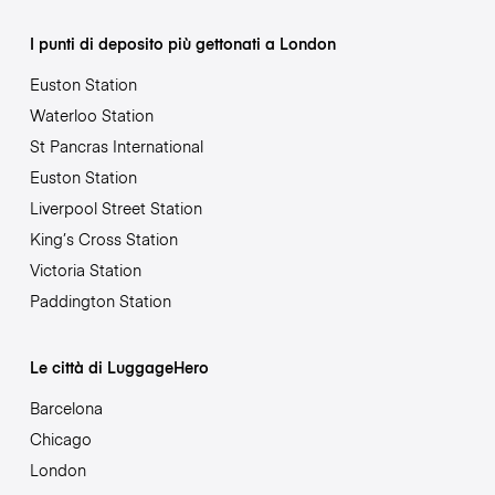
I punti di deposito più gettonati a London
Euston Station
Waterloo Station
St Pancras International
Euston Station
Liverpool Street Station
King’s Cross Station
Victoria Station
Paddington Station
Le città di LuggageHero
Barcelona
Chicago
London