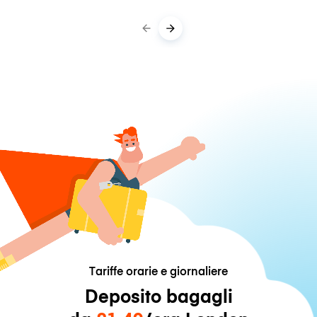
Tariffe orarie e giornaliere
Deposito bagagli