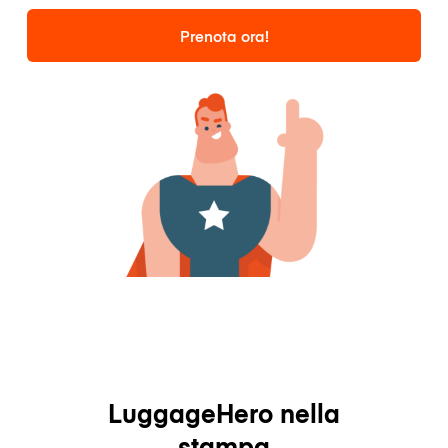
Prenota ora!
LuggageHero nella
stampa