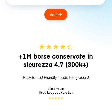
Vai!
★
★
★
★
☆
★
+1M borse conservate in
sicurezza
4.7
(300k+)
Easy to use! Friendly. Inside the grocery!
Eric Strauss
Used LuggageHero
Leri
★
★
★
★
★