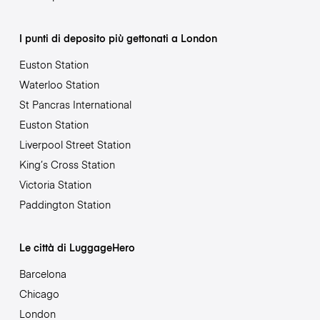
I punti di deposito più gettonati a London
Euston Station
Waterloo Station
St Pancras International
Euston Station
Liverpool Street Station
King’s Cross Station
Victoria Station
Paddington Station
Le città di LuggageHero
Barcelona
Chicago
London