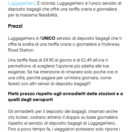
LuggageHero
. E ricorda: LuggageHero è l’unico servizio di
deposito bagagli che offre una tariffa oraria e giornaliera
per la massima flessibilità.
Prezzi
LuggageHero è l’
UNICO
servizio di deposito bagagli che ti
offre la scelta di una tariffa oraria o giornaliera a Holloway
Road Station.
Una tariffa fissa di £4.90 al giorno e di £1.49 all’ora ti
permettono di scegliere l’opzione più adatta alle tue
esigenze. Se hai intenzione di rimanere solo poche ore in
una città, perché pagare per un’intera giornata, come
faresti con altri servizi di deposito bagagli?
Metà prezzo rispetto agli armadietti delle stazioni e a
quelli degli aeroporti
Gli armadietti per il deposito dei bagagli, chiamati anche
city locker, costano almeno il doppio su base giornaliera
rispetto al servizio di deposito bagagli di LuggageHero.
Fino a poco tempo fa, i viaggiatori potevano solo riporre i