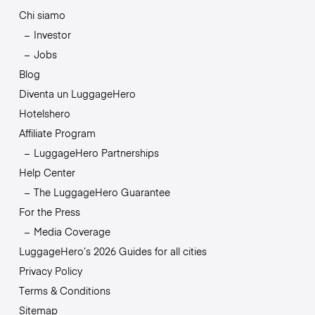
Chi siamo
Investor
Jobs
Blog
Diventa un LuggageHero
Hotelshero
Affiliate Program
LuggageHero Partnerships
Help Center
The LuggageHero Guarantee
For the Press
Media Coverage
LuggageHero’s 2026 Guides for all cities
Privacy Policy
Terms & Conditions
Sitemap