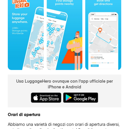
Usa LuggageHero ovunque con l'app ufficiale per
iPhone e Android
Orari di apertura
Abbiamo una varietà di negozi con orari di apertura diversi,