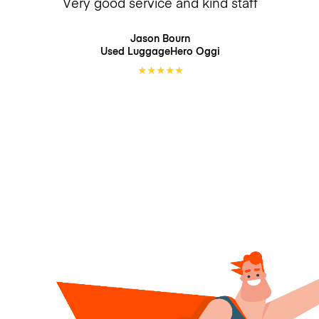
Very good service and kind staff
Jason Bourn
Used LuggageHero
Oggi
★
★
★
★
★