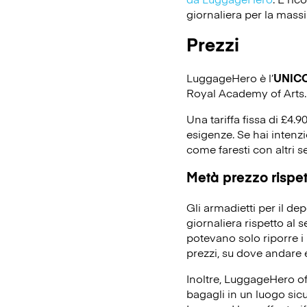
giornaliera per la massi
Prezzi
LuggageHero è l’
UNIC
Royal Academy of Arts.
Una tariffa fissa di £4.9
esigenze. Se hai intenz
come faresti con altri s
Metà prezzo rispett
Gli armadietti per il d
giornaliera rispetto al 
potevano solo riporre i 
prezzi, su dove andare e
Inoltre, LuggageHero off
bagagli in un luogo sicu