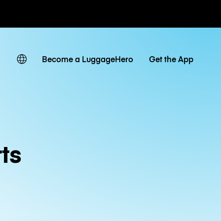
 giornaliere
Become a LuggageHero
Get the App
ts