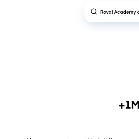
Location
+1M