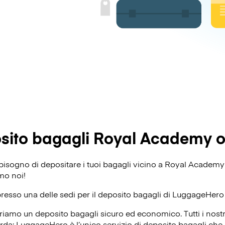
sito bagagli Royal Academy of
ai bisogno di depositare i tuoi bagagli vicino a Royal Academ
amo noi!
presso una delle sedi per il deposito bagagli di
LuggageHero
riamo un deposito bagagli sicuro ed economico. Tutti i nost
corda: LuggageHero è l’unico servizio di deposito bagagli che o