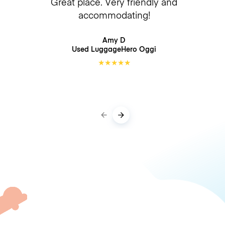
Great place. Very friendly and
accommodating!
Amy D
Used LuggageHero
Oggi
★
★
★
★
★