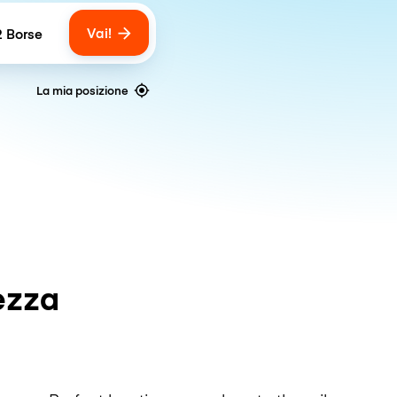
Vai!
2 Borse
umber of bags
La mia posizione
ezza