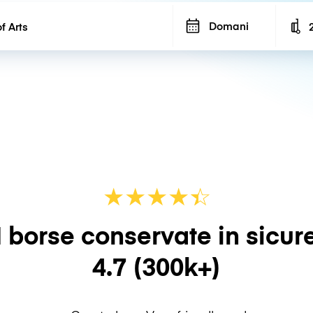
Domani
N
★
★
★
★
☆
★
 borse conservate in sicur
4.7
(300k+)