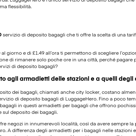
ma flessibilità.
O
servizio di deposito bagagli che ti offre la scelta di una tarif
0 al giorno e di £1.49 all’ora ti permettono di scegliere l’opzio
ione di rimanere solo poche ore in una città, perché pagare p
ervizi di deposito bagagli?
o agli armadietti delle stazioni e a quelli degli
eposito dei bagagli, chiamati anche city locker, costano alme
servizio di deposito bagagli di LuggageHero. Fino a poco temp
bagagli in questi armadietti per bagagli che offrono pochissi
 sul deposito dei bagagli.
re negozi in innumerevoli località, così da avere sempre la po
ro. A differenza degli armadietti per i bagagli nelle stazioni e