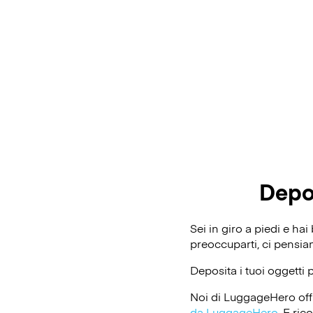
Depo
Sei in giro a piedi e h
preoccuparti, ci pensi
Deposita i tuoi oggetti 
Noi di LuggageHero off
da LuggageHero
. E ri