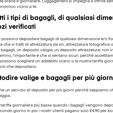
fe orarie e giornaliere. LuggageHero si impegna a offrire s
conomico vicino a te.
ti i tipi di bagagli, di qualsiasi dim
zi verificati
 possono depositare bagagli di qualsiasi dimensione e/o forma
che si tratti di attrezzatura da sci, attrezzatura fotografica o 
bagagli, un deposito valigie, un deposito attrezzature: non 
iamino, l’importante è che si sentano sicuri, perché accettiamo 
ossono scegliere un addebito orario o la nostra tariffa giorn
ciò che depositano.
odire valige e bagagli per più giorn
 un servizio di deposito per più giorni perché sappiamo che 
aggia.
ariffa giornaliera più bassa quando i bagagli vengono depos
condo giorno in poi i nostri clienti pagano solo £4.90 per bo