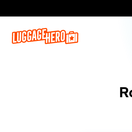
Prenota o
R