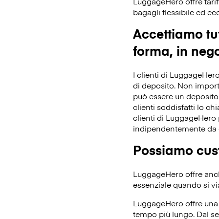
LuggageHero offre tarif
bagagli flessibile ed e
Accettiamo tut
forma, in nego
I clienti di LuggageHero
di deposito. Non importa 
può essere un deposito 
clienti soddisfatti lo ch
clienti di LuggageHero p
indipendentemente da 
Possiamo cust
LuggageHero offre anche
essenziale quando si vi
LuggageHero offre una t
tempo più lungo. Dal se