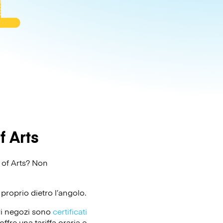
 Arts
y of Arts? Non
proprio dietro l’angolo.
ri negozi sono
certificati
ffre una tariffa oraria e