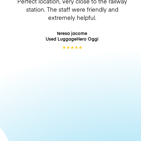
Perfect location, very close to the railway
station. The staff were friendly and
extremely helpful.
teresa jacome
Used LuggageHero
Oggi
★
★
★
★
★